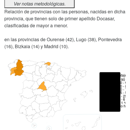
Ver notas metodológicas.
Relación de provincias con las personas, nacidas en dicha
provincia, que tienen solo de primer apellido Docasar,
clasificadas de mayor a menor.
en las provincias de Ourense (42), Lugo (38), Pontevedra
(16), Bizkaia (14) y Madrid (10).
Porcentajes
> 90 %
80 - 90
70 - 80
50 - 70
25 - 50
6 - 25 
1 - 6 %
< 1 %
No hay