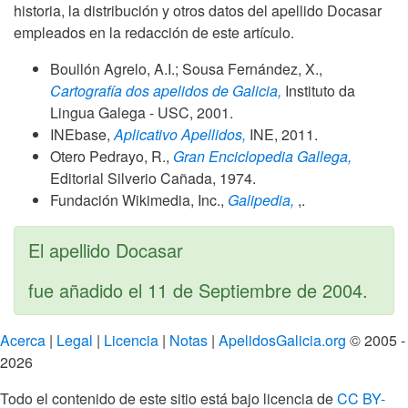
historia, la distribución y otros datos del apellido Docasar
empleados en la redacción de este artículo.
Boullón Agrelo, A.I.; Sousa Fernández, X.,
Cartografía dos apelidos de Galicia,
Instituto da
Lingua Galega - USC,
2001
.
INEbase,
Aplicativo Apellidos,
INE,
2011
.
Otero Pedrayo, R.,
Gran Enciclopedia Gallega,
Editorial Silverio Cañada,
1974
.
Fundación Wikimedia, Inc.,
Galipedia,
,.
El apellido Docasar
fue añadido el
11 de Septiembre de 2004
.
Acerca
|
Legal
|
Licencia
|
Notas
|
ApelidosGalicia.org
© 2005 -
2026
Todo el contenido de este sitio está bajo licencia de
CC BY-