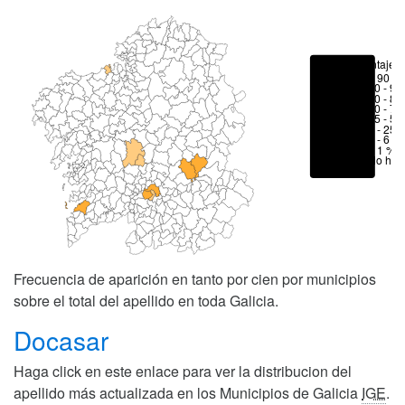
Porcentajes
> 90 %
80 - 90
70 - 80
50 - 70
25 - 50
6 - 25 
1 - 6 %
< 1 %
No hay
Frecuencia de aparición en tanto por cien por municipios
sobre el total del apellido en toda Galicia.
Docasar
Haga click en este enlace para ver la distribucion del
apellido más actualizada en los Municipios de Galicia
IGE
.