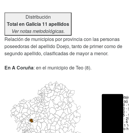
Distribución
Total en Galicia 11 apellidos
Ver notas metodológicas.
Relación de municipios por provincia con las personas
poseedoras del apellido Doejo, tanto de primer como de
segundo apellido, clasificadas de mayor a menor.
En A Coruña
: en el municipio de Teo (8).
Porcentajes
> 90 %
80 - 90
70 - 80
50 - 70
25 - 50
6 - 25 
1 - 6 %
< 1 %
No hay