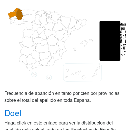
Porcentajes
> 90 %
80 - 90
70 - 80
50 - 70
25 - 50
6 - 25 
1 - 6 %
< 1 %
No hay
Frecuencia de aparición en tanto por cien por provincias
sobre el total del apellido en toda España.
Doel
Haga click en este enlace para ver la distribucion del
apellido más actualizada en las Provincias de España