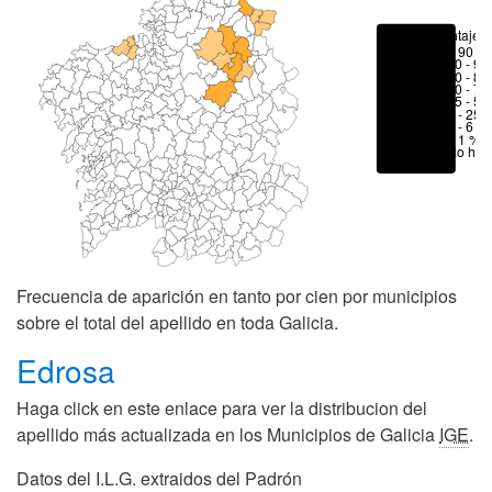
Porcentajes
> 90 %
80 - 90
70 - 80
50 - 70
25 - 50
6 - 25 
1 - 6 %
< 1 %
No hay
Frecuencia de aparición en tanto por cien por municipios
sobre el total del apellido en toda Galicia.
Edrosa
Haga click en este enlace para ver la distribucion del
apellido más actualizada en los Municipios de Galicia
IGE
.
Datos del I.L.G. extraidos del Padrón