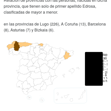
Relación de provincias con las personas, nacidas en dicha
provincia, que tienen solo de primer apellido Edrosa,
clasificadas de mayor a menor.
en las provincias de Lugo (226), A Coruña (13), Barcelona
(8), Asturias (7) y Bizkaia (6).
Porcentajes
> 90 %
80 - 90
70 - 80
50 - 70
25 - 50
6 - 25 
1 - 6 %
< 1 %
No hay