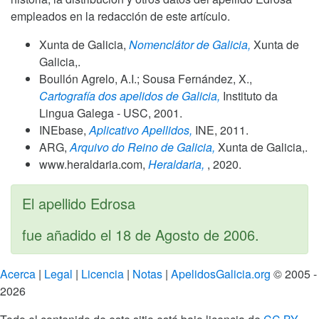
empleados en la redacción de este artículo.
Xunta de Galicia,
Nomenclátor de Galicia,
Xunta de
Galicia,.
Boullón Agrelo, A.I.; Sousa Fernández, X.,
Cartografía dos apelidos de Galicia,
Instituto da
Lingua Galega - USC,
2001
.
INEbase,
Aplicativo Apellidos,
INE,
2011
.
ARG,
Arquivo do Reino de Galicia,
Xunta de Galicia,.
www.heraldaria.com,
Heraldaria,
,
2020
.
El apellido Edrosa
fue añadido el
18 de Agosto de 2006
.
Acerca
|
Legal
|
Licencia
|
Notas
|
ApelidosGalicia.org
© 2005 -
2026