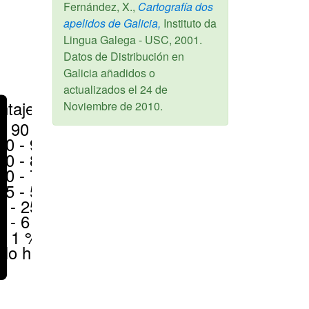
Fernández, X.,
Cartografía dos
apelidos de Galicia,
Instituto da
Lingua Galega - USC,
2001
.
Datos de Distribución en
Galicia añadidos o
actualizados el
24 de
ntajes
Noviembre de 2010
.
> 90 %
80 - 90 %
70 - 80 %
50 - 70 %
25 - 50 %
6 - 25 %
1 - 6 %
< 1 %
No hay