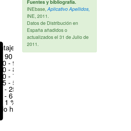
Fuentes y bibliografía.
INEbase,
Aplicativo Apellidos,
INE,
2011
.
Datos de Distribución en
España añadidos o
actualizados el
31 de Julio de
2011
.
ntajes
> 90 %
80 - 90 %
70 - 80 %
50 - 70 %
25 - 50 %
6 - 25 %
1 - 6 %
< 1 %
No hay