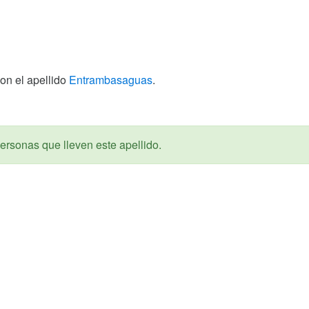
on el apellido
Entrambasaguas
.
ersonas que lleven este apellido.