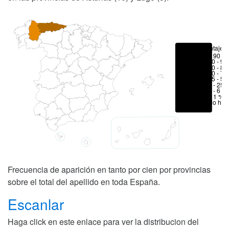
Porcentajes
> 90 %
80 - 90
70 - 80
50 - 70
25 - 50
6 - 25 
1 - 6 %
< 1 %
No hay
Frecuencia de aparición en tanto por cien por provincias
sobre el total del apellido en toda España.
Escanlar
Haga click en este enlace para ver la distribucion del