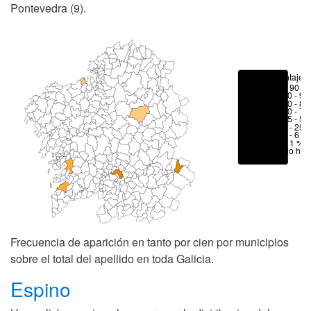
Pontevedra (9).
Porcentajes
> 90 %
80 - 90
70 - 80
50 - 70
25 - 50
6 - 25 
1 - 6 %
< 1 %
No hay
Frecuencia de aparición en tanto por cien por municipios
sobre el total del apellido en toda Galicia.
Espino