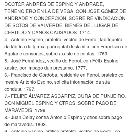
DOCTOR ANDRÉS DE ESPINO Y ANDRADE,
TENENCIERO EN LA DE VEGA, CON JOSE GÓMEZ DE
ANDRADE Y CONCEPCIÓN, SOBRE REIVINDICACIÓN
DE SOTOS DE VALVERDE, BIENES DEL LUGAR DE
CERDIDO Y DAÑOS CAUSADOS. 1714.
4.- Antonio Espino, prateiro, veciño de Ferrol, fabriqueiro
da fábrica da igrexa parroquial desta vila, con Francisco de
Aguiar e consortes, sobre axuste de contas. 1769.
5.- José Fernández, veciño de Ferrol, con Félix Espino,
xastre, por impago dun préstamo. 1777.
6.- Francisco de Córdoba, residente en Ferrol, prateiro co
mestre Antonio Espino, solicita información da súa
conduta. 1797.
7.- FELIPE ÁLVAREZ ASCARPIZ, CURA DE PUNJEIRO,
CON MIGUEL ESPINO Y OTROS, SOBRE PAGO DE
MARAVEDÍS. 1798.
8.- Juan Celay contra Antonio Espino y otros sobre pago
de maravedís. 1803.
9.- Antonio Espino, artífice prateiro, veciño de Ferrol, co