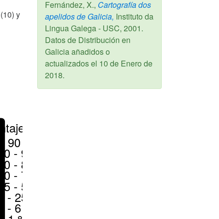
Fernández, X.,
Cartografía dos
(10) y
apelidos de Galicia,
Instituto da
Lingua Galega - USC,
2001
.
Datos de Distribución en
Galicia añadidos o
actualizados el
10 de Enero de
2018
.
ntajes
> 90 %
80 - 90 %
70 - 80 %
50 - 70 %
25 - 50 %
6 - 25 %
1 - 6 %
< 1 %