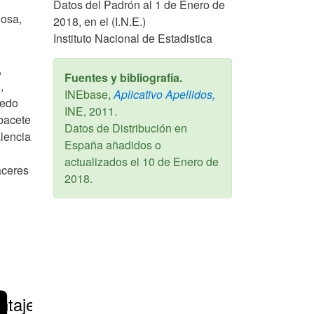
Datos del Padrón al 1 de Enero de
nosa,
2018, en el (I.N.E.)
Instituto Nacional de Estadistica
,
Fuentes y bibliografía.
,
INEbase,
Aplicativo Apellidos,
ledo
INE,
2011
.
lbacete
Datos de Distribución en
alencia
España añadidos o
actualizados el
10 de Enero de
áceres
2018
.
ntajes