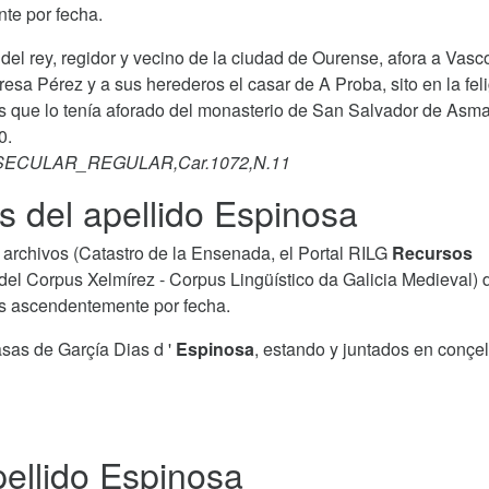
te por fecha.
del rey, regidor y vecino de la ciudad de Ourense, afora a Vasc
sa Pérez y a sus herederos el casar de A Proba, sito en la feli
as que lo tenía aforado del monasterio de San Salvador de Asma
0.
RO-SECULAR_REGULAR,Car.1072,N.11
s del apellido Espinosa
archivos (Catastro de la Ensenada, el Portal RILG
Recursos
del Corpus Xelmírez - Corpus Lingüístico da Galicia Medieval) 
as ascendentemente por fecha.
asas de Garçía Dias d '
Espinosa
, estando y juntados en conçel
ellido Espinosa