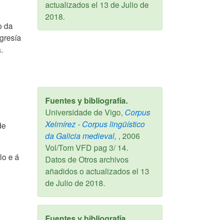
actualizados el
13 de Julio de
2018
.
o da
gresía
.
Fuentes y bibliografía.
Universidade de Vigo,
Corpus
Xelmírez - Corpus lingüístico
de
da Galicia medieval,
,
2006
Vol/Tom VFD pag 3/ 14.
lo e á
Datos de Otros archivos
añadidos o actualizados el
13
de Julio de 2018
.
Fuentes y bibliografía.