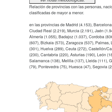
Relación de provincias con las personas, nacid
clasificadas de mayor a menor.
en las provincias de Madrid (4.153), Barcelona 
Ciudad Real (2.219), Murcia (2.191), Jaén (1.9
Almería (1.055), Badajoz (1.037), Cordoba (836
(607), Bizkaia (573), Zaragoza (537), Palmas, L
(301), Huelva (289), Ceuta (272), Castellón/Cas
(230), Cantabria (220), Asturias (190), León (1
Salamanca (138), Melilla (137), Lleida (111), 
(79), Pontevedra (75), Huesca (47), Segovia (22