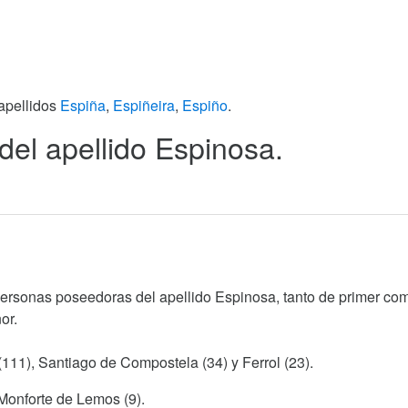
 apellidos
Espiña
,
Espiñeira
,
Espiño
.
 del apellido Espinosa.
personas poseedoras del apellido Espinosa, tanto de primer co
or.
(111), Santiago de Compostela (34) y Ferrol (23).
 Monforte de Lemos (9).