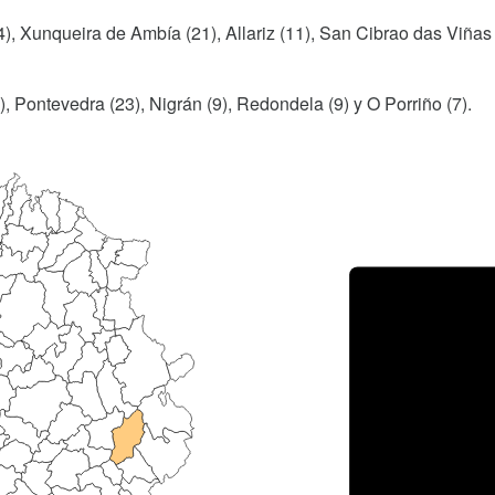
), Xunqueira de Ambía (21), Allariz (11), San Cibrao das Viñas 
), Pontevedra (23), Nigrán (9), Redondela (9) y O Porriño (7).
Porce