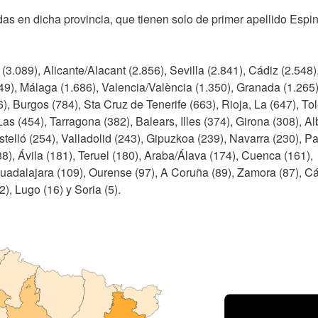
as en dicha provincia, que tienen solo de primer apellido Espi
(3.089), Alicante/Alacant (2.856), Sevilla (2.841), Cádiz (2.548)
49), Málaga (1.686), Valencia/València (1.350), Granada (1.265)
), Burgos (784), Sta Cruz de Tenerife (663), Rioja, La (647), To
as (454), Tarragona (382), Balears, Illes (374), Girona (308), A
telló (254), Valladolid (243), Gipuzkoa (239), Navarra (230), P
88), Ávila (181), Teruel (180), Araba/Álava (174), Cuenca (161),
Guadalajara (109), Ourense (97), A Coruña (89), Zamora (87), C
), Lugo (16) y Soria (5).
Porce