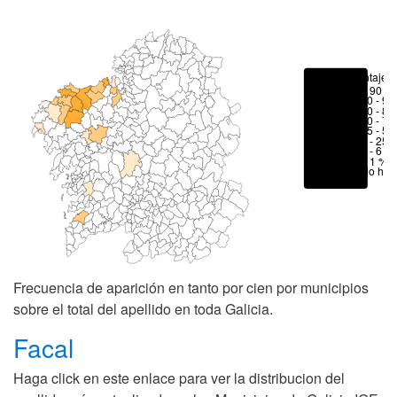
Porcentajes
> 90 %
80 - 90
70 - 80
50 - 70
25 - 50
6 - 25 
1 - 6 %
< 1 %
No hay
Frecuencia de aparición en tanto por cien por municipios
sobre el total del apellido en toda Galicia.
Facal
Haga click en este enlace para ver la distribucion del