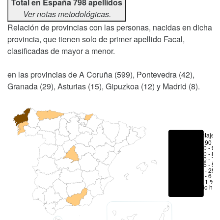
Total en España 798 apellidos
Ver notas metodológicas.
Relación de provincias con las personas, nacidas en dicha
provincia, que tienen solo de primer apellido Facal,
clasificadas de mayor a menor.
en las provincias de A Coruña (599), Pontevedra (42),
Granada (29), Asturias (15), Gipuzkoa (12) y Madrid (8).
Porcentajes
> 90 %
80 - 90
70 - 80
50 - 70
25 - 50
6 - 25 
1 - 6 %
< 1 %
No hay