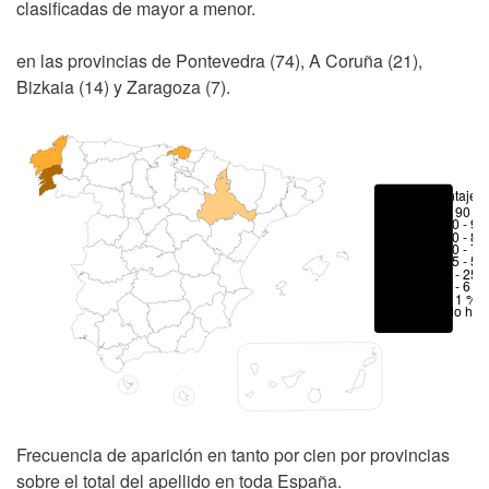
clasificadas de mayor a menor.
en las provincias de Pontevedra (74), A Coruña (21),
Bizkaia (14) y Zaragoza (7).
Porcentajes
> 90 %
80 - 90
70 - 80
50 - 70
25 - 50
6 - 25 
1 - 6 %
< 1 %
No hay
Frecuencia de aparición en tanto por cien por provincias
sobre el total del apellido en toda España.