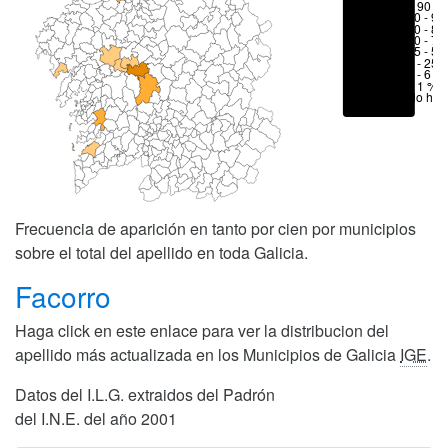
> 90 %
80 - 90
70 - 80
50 - 70
25 - 50
6 - 25 
1 - 6 %
< 1 %
No hay
Frecuencia de aparición en tanto por cien por municipios
sobre el total del apellido en toda Galicia.
Facorro
Haga click en este enlace para ver la distribucion del
apellido más actualizada en los Municipios de Galicia
IGE
.
Datos del I.L.G. extraidos del Padrón
del I.N.E. del año 2001