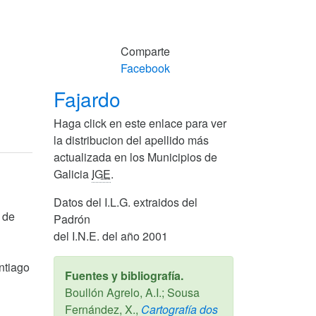
Comparte
Facebook
Fajardo
Haga click en este enlace para ver
la distribucion del apellido más
actualizada en los Municipios de
Galicia
IGE
.
Datos del I.L.G. extraidos del
 de
Padrón
del I.N.E. del año 2001
antiago
Fuentes y bibliografía.
Boullón Agrelo, A.I.; Sousa
Fernández, X.,
Cartografía dos