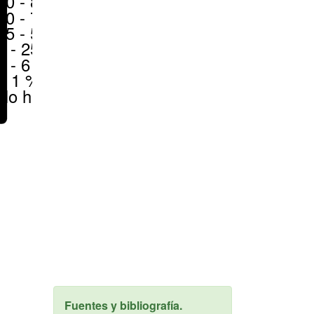
70 - 80 %
50 - 70 %
25 - 50 %
6 - 25 %
1 - 6 %
< 1 %
No hay
Fuentes y bibliografía.