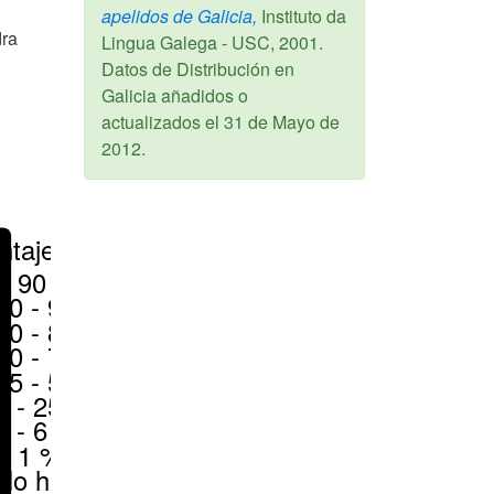
apelidos de Galicia,
Instituto da
dra
Lingua Galega - USC,
2001
.
Datos de Distribución en
Galicia añadidos o
actualizados el
31 de Mayo de
2012
.
ntajes
> 90 %
80 - 90 %
70 - 80 %
50 - 70 %
25 - 50 %
6 - 25 %
1 - 6 %
< 1 %
No hay