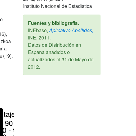
Instituto Nacional de Estadistica
de
Fuentes y bibliografía.
INEbase,
Aplicativo Apellidos,
16),
INE,
2011
.
uzkoa
Datos de Distribución en
arra
España añadidos o
a (19),
actualizados el
31 de Mayo de
2012
.
ntajes
> 90 %
80 - 90 %