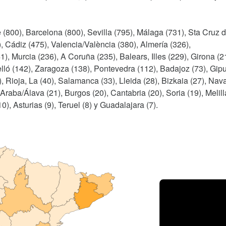
 (800), Barcelona (800), Sevilla (795), Málaga (731), Sta Cruz 
, Cádiz (475), Valencia/València (380), Almería (326),
), Murcia (236), A Coruña (235), Balears, Illes (229), Girona (2
lló (142), Zaragoza (138), Pontevedra (112), Badajoz (73), Gip
), Rioja, La (40), Salamanca (33), Lleida (28), Bizkaia (27), Nav
Araba/Álava (21), Burgos (20), Cantabria (20), Soria (19), Melill
), Asturias (9), Teruel (8) y Guadalajara (7).
Porce