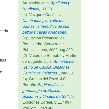
Art-Marble.com,
Apellidos y
Heráldica,
,
2008
.
n
(1)- Vázquez Casáis, J.,
Cambados y el Valle de
Salnés, la heráldica de sus
 cada
pazos y casas solariegas,
Diputación Provincial de
Pontevedra. Servicio de
Publicaciones,
2000
pag 239.
(2)- Valero de Bernabé y Martín
tiga,
de Eugenio, Luis,
Armorial del
Reino de Galicia: Blasones
de
Gentilicios Galaicos,
, pag 80.
(3)- Crespo del Pozo, J.S.;
Porreño, B.,
Heráldica y
genealogía de Galicia.
Blasones y Linajes de Galicia,
Ediciones Boreal, S.L.,
1997
Vol/Tom II pag 400.