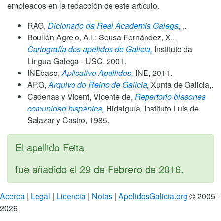
empleados en la redacción de este artículo.
RAG,
Dicionario da Real Academia Galega,
,.
Boullón Agrelo, A.I.; Sousa Fernández, X.,
Cartografía dos apelidos de Galicia,
Instituto da
Lingua Galega - USC,
2001
.
INEbase,
Aplicativo Apellidos,
INE,
2011
.
ARG,
Arquivo do Reino de Galicia,
Xunta de Galicia,.
Cadenas y Vicent, Vicente de,
Repertorio blasones
comunidad hispánica,
Hidalguía. Instituto Luis de
Salazar y Castro,
1985
.
El apellido Feita
fue añadido el
29 de Febrero de 2016
.
Acerca
|
Legal
|
Licencia
|
Notas
|
ApelidosGalicia.org
© 2005 -
2026