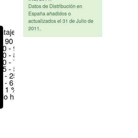
Datos de Distribución en
España añadidos o
actualizados el
31 de Julio de
2011
.
ntajes
> 90 %
80 - 90 %
70 - 80 %
50 - 70 %
25 - 50 %
6 - 25 %
1 - 6 %
< 1 %
No hay