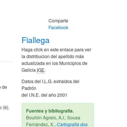
Comparte
Facebook
Fiallega
Haga click en este enlace para ver
la distribucion del apellido más
actualizada en los Municipios de
Galicia
IGE
.
Datos del I.L.G. extraidos del
o de
Padrón
del I.N.E. del año 2001
 (6).
Fuentes y bibliografía.
Boullón Agrelo, A.I.; Sousa
Fernández, X.,
Cartografía dos