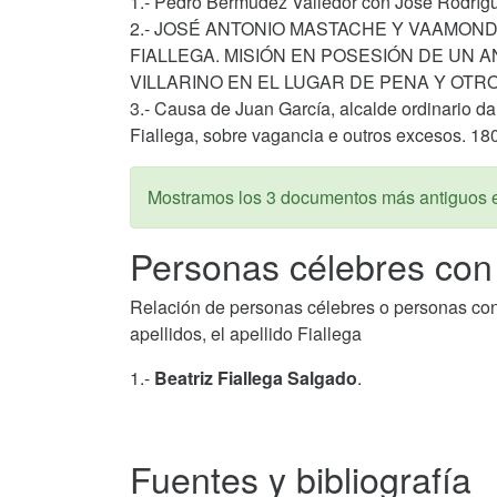
1.- Pedro Bermúdez Valledor con José Rodrígu
2.- JOSÉ ANTONIO MASTACHE Y VAAMON
FIALLEGA. MISIÓN EN POSESIÓN DE UN 
VILLARINO EN EL LUGAR DE PENA Y OTRO
3.- Causa de Juan García, alcalde ordinario d
Fiallega, sobre vagancia e outros excesos. 18
Mostramos los 3 documentos más antiguos 
Personas célebres con e
Relación de personas célebres o personas con al
apellidos, el apellido Fiallega
1.-
Beatriz Fiallega Salgado
.
Fuentes y bibliografía