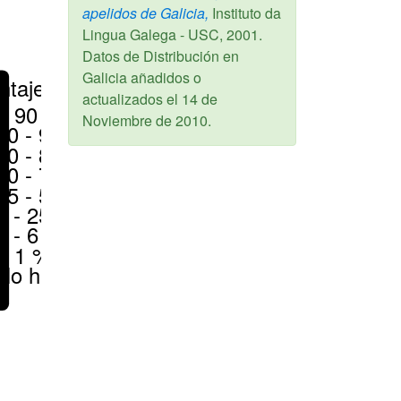
apelidos de Galicia,
Instituto da
Lingua Galega - USC,
2001
.
Datos de Distribución en
Galicia añadidos o
ntajes
actualizados el
14 de
> 90 %
Noviembre de 2010
.
80 - 90 %
70 - 80 %
50 - 70 %
25 - 50 %
6 - 25 %
1 - 6 %
< 1 %
No hay