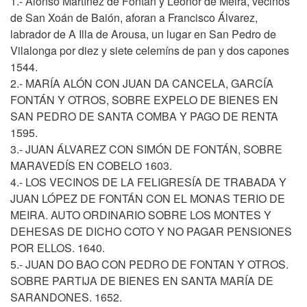
1.- Alonso Martínez de Fontán y Leonor de Meira, vecinos
de San Xoán de Baión, aforan a Francisco Álvarez,
labrador de A Illa de Arousa, un lugar en San Pedro de
Vilalonga por diez y siete celemíns de pan y dos capones
1544.
2.- MARÍA ALÓN CON JUAN DA CANCELA, GARCÍA
FONTÁN Y OTROS, SOBRE EXPELO DE BIENES EN
SAN PEDRO DE SANTA COMBA Y PAGO DE RENTA
1595.
3.- JUAN ÁLVAREZ CON SIMÓN DE FONTÁN, SOBRE
MARAVEDÍS EN COBELO 1603.
4.- LOS VECINOS DE LA FELIGRESÍA DE TRABADA Y
JUAN LÓPEZ DE FONTÁN CON EL MONAS TERIO DE
MEIRA. AUTO ORDINARIO SOBRE LOS MONTES Y
DEHESAS DE DICHO COTO Y NO PAGAR PENSIONES
POR ELLOS. 1640.
5.- JUAN DO BAO CON PEDRO DE FONTAN Y OTROS.
SOBRE PARTIJA DE BIENES EN SANTA MARÍA DE
SARANDONES. 1652.