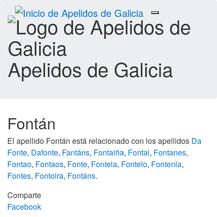
Toggle
navigation
Apelidos de Galicia
Fontán
El apellido Fontán está relacionado con los apellidos
Da
Fonte
,
Dafonte
,
Fantáns
,
Fontaiña
,
Fontal
,
Fontanes
,
Fontao
,
Fontaos
,
Fonte
,
Fontela
,
Fontelo
,
Fontenla
,
Fontes
,
Fontoira
,
Fontáns
.
Comparte
Facebook