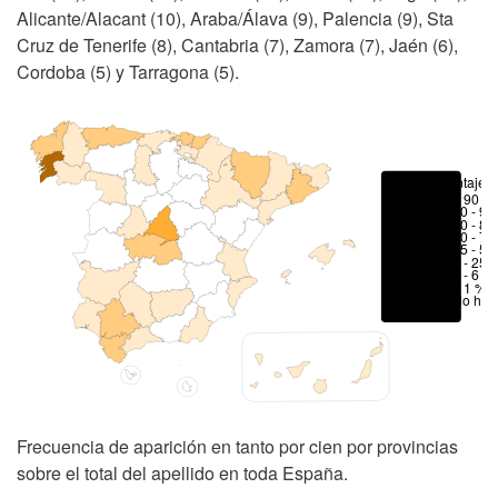
Alicante/Alacant (10), Araba/Álava (9), Palencia (9), Sta
Cruz de Tenerife (8), Cantabria (7), Zamora (7), Jaén (6),
Cordoba (5) y Tarragona (5).
Porcentajes
> 90 %
80 - 90
70 - 80
50 - 70
25 - 50
6 - 25 
1 - 6 %
< 1 %
No hay
Frecuencia de aparición en tanto por cien por provincias
sobre el total del apellido en toda España.