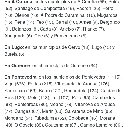
En A Coruña
: en los municipios de A Coruña (99), Boiro
(52), Santiago de Compostela (45), Padrón (25), Ferrol
(16), Oleiros (16), A Pobra do Caramiñal (16), Mugardos
(15), Fene (14), Teo (13), Carral (10), Ames (9), Bergondo
(9), Betanzos (8), Sada (8), Arteixo (7), Rianxo (7),
Abegondo (6), Cee (6) y Pontedeume (6).
En Lugo
: en los municipios de Cervo (18), Lugo (15) y
Burela (6).
En Ourense
: en el municipio de Ourense (34).
En Pontevedra
: en los municipios de Pontevedra (1.115),
Vigo (636), Portas (215), Vilagarcía de Arousa (176),
Sanxenxo (153), Barro (127), Redondela (124), Caldas de
Reis (120), Meis (118), Tui (107), Poio (95), Cambados
(93), Ponteareas (80), Meaño (78), Vilanova de Arousa
(77), Cangas (67), Marín (66), Salvaterra de Miño (65),
Mondariz (54), Ribadumia (52), Cotobade (46), Moraña
(40), O Covelo (38), Soutomaior (37), Campo Lameiro (36),