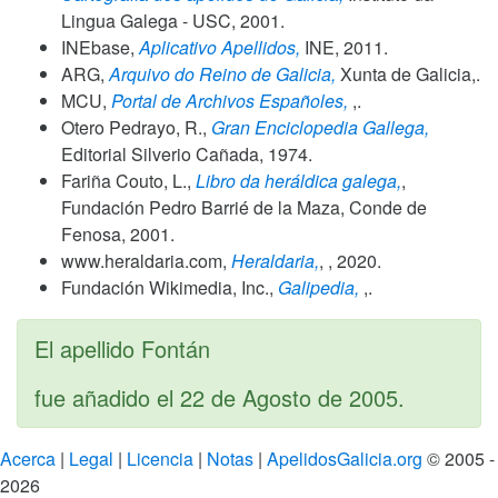
Lingua Galega - USC,
2001
.
INEbase,
Aplicativo Apellidos,
INE,
2011
.
ARG,
Arquivo do Reino de Galicia,
Xunta de Galicia,.
MCU,
Portal de Archivos Españoles,
,.
Otero Pedrayo, R.,
Gran Enciclopedia Gallega,
Editorial Silverio Cañada,
1974
.
Fariña Couto, L.,
Libro da heráldica galega,
,
Fundación Pedro Barrié de la Maza, Conde de
Fenosa,
2001
.
www.heraldaria.com,
Heraldaria,
, ,
2020
.
Fundación Wikimedia, Inc.,
Galipedia,
,.
El apellido Fontán
fue añadido el
22 de Agosto de 2005
.
Acerca
|
Legal
|
Licencia
|
Notas
|
ApelidosGalicia.org
© 2005 -
2026