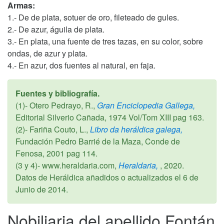
Armas:
1.- De de plata, sotuer de oro, fileteado de gules.
2.- De azur, águila de plata.
3.- En plata, una fuente de tres tazas, en su color, sobre
ondas, de azur y plata.
4.- En azur, dos fuentes al natural, en faja.
Fuentes y bibliografía.
(1)- Otero Pedrayo, R.,
Gran Enciclopedia Gallega,
Editorial Silverio Cañada,
1974
Vol/Tom XIII pag 163.
(2)- Fariña Couto, L.,
Libro da heráldica galega,
Fundación Pedro Barrié de la Maza, Conde de
Fenosa,
2001
pag 114.
(3 y 4)- www.heraldaria.com,
Heraldaria,
,
2020
.
Datos de Heráldica añadidos o actualizados el
6 de
Junio de 2014
.
Nobiliaria del apellido Fontán