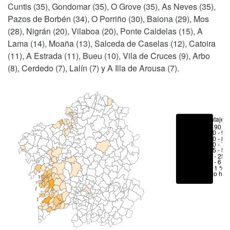
Cuntis (35), Gondomar (35), O Grove (35), As Neves (35),
Pazos de Borbén (34), O Porriño (30), Baiona (29), Mos
(28), Nigrán (20), Vilaboa (20), Ponte Caldelas (15), A
Lama (14), Moaña (13), Salceda de Caselas (12), Catoira
(11), A Estrada (11), Bueu (10), Vila de Cruces (9), Arbo
(8), Cerdedo (7), Lalín (7) y A Illa de Arousa (7).
Porcentajes
> 90 %
80 - 90
70 - 80
50 - 70
25 - 50
6 - 25 
1 - 6 %
< 1 %
No hay