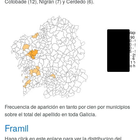
Cotobade (12), Nigrán (7) y Cerdedo (6).
Porcentajes
> 90 %
80 - 90
70 - 80
50 - 70
25 - 50
6 - 25 
1 - 6 %
< 1 %
No hay
Frecuencia de aparición en tanto por cien por municipios
sobre el total del apellido en toda Galicia.
Framil
Haga click en este enlace para ver la distribucion del