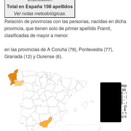
Total en España 198 apellidos
Ver notas metodológicas.
Relación de provincias con las personas, nacidas en dicha
provincia, que tienen solo de primer apellido Framil,
clasificadas de mayor a menor.
en las provincias de A Coruña (78), Pontevedra (77),
Granada (12) y Ourense (6).
Porcentajes
> 90 %
80 - 90
70 - 80
50 - 70
25 - 50
6 - 25 
1 - 6 %
< 1 %
No hay