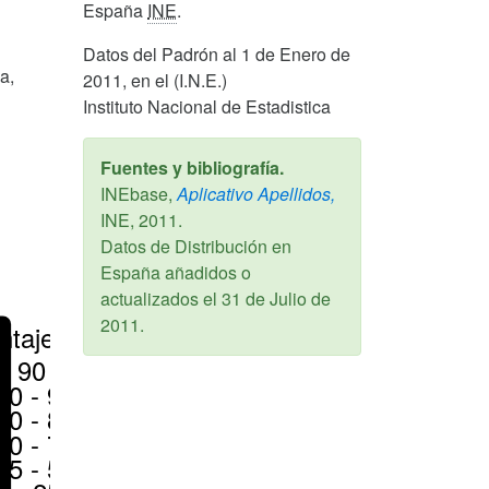
España
INE
.
Datos del Padrón al 1 de Enero de
a,
2011, en el (I.N.E.)
Instituto Nacional de Estadistica
Fuentes y bibliografía.
INEbase,
Aplicativo Apellidos,
INE,
2011
.
Datos de Distribución en
España añadidos o
actualizados el
31 de Julio de
2011
.
ntajes
> 90 %
80 - 90 %
70 - 80 %
50 - 70 %
25 - 50 %