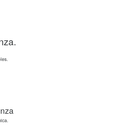
nza.
les.
anza
ica.