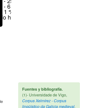
6 - 25 %
1 - 6 %
< 1 %
No hay
Fuentes y bibliografía.
(1)- Universidade de Vigo,
Corpus Xelmírez - Corpus
de
lingüístico da Galicia medieval,