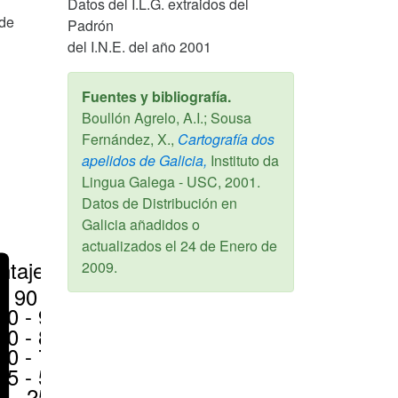
Datos del I.L.G. extraidos del
 de
Padrón
del I.N.E. del año 2001
Fuentes y bibliografía.
Boullón Agrelo, A.I.; Sousa
Fernández, X.,
Cartografía dos
apelidos de Galicia,
Instituto da
Lingua Galega - USC,
2001
.
Datos de Distribución en
Galicia añadidos o
actualizados el
24 de Enero de
ntajes
2009
.
> 90 %
80 - 90 %
70 - 80 %
50 - 70 %
25 - 50 %
6 - 25 %