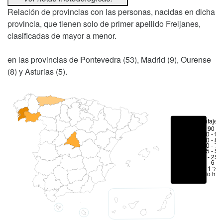
Relación de provincias con las personas, nacidas en dicha
provincia, que tienen solo de primer apellido Freijanes,
clasificadas de mayor a menor.
en las provincias de Pontevedra (53), Madrid (9), Ourense
(8) y Asturias (5).
Porcentajes
> 90 %
80 - 90
70 - 80
50 - 70
25 - 50
6 - 25 
1 - 6 %
< 1 %
No hay