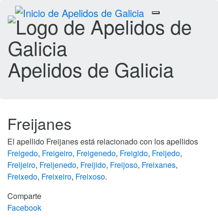
Toggle
navigation
Apelidos de Galicia
Freijanes
El apellido Freijanes está relacionado con los apellidos
Freigedo
,
Freigeiro
,
Freigenedo
,
Freigido
,
Freijedo
,
Freijeiro
,
Freijenedo
,
Freijido
,
Freijoso
,
Freixanes
,
Freixedo
,
Freixeiro
,
Freixoso
.
Comparte
Facebook