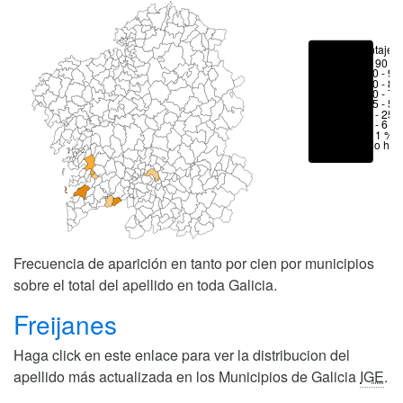
Porcentajes
> 90 %
80 - 90
70 - 80
50 - 70
25 - 50
6 - 25 
1 - 6 %
< 1 %
No hay
Frecuencia de aparición en tanto por cien por municipios
sobre el total del apellido en toda Galicia.
Freijanes
Haga click en este enlace para ver la distribucion del
apellido más actualizada en los Municipios de Galicia
IGE
.