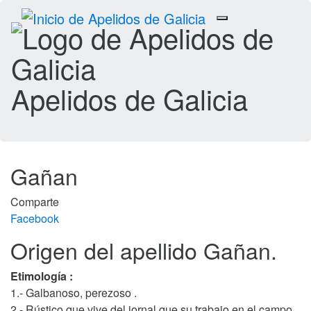
Toggle
navigation
Apelidos de Galicia
Gañan
Comparte
Facebook
Origen del apellido Gañan.
Etimología :
1.- Galbanoso, perezoso .
2.- Rústico que vive del jornal que su trabajo en el campo