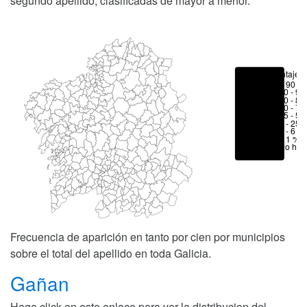
segundo apellido, clasificadas de mayor a menor.
Porcentajes
> 90 %
80 - 90
70 - 80
50 - 70
25 - 50
6 - 25 
1 - 6 %
< 1 %
No hay
Frecuencia de aparición en tanto por cien por municipios
sobre el total del apellido en toda Galicia.
Gañan
Haga click en este enlace para ver la distribucion del