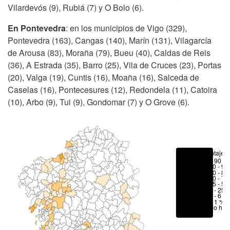
Vilardevós (9), Rubiá (7) y O Bolo (6).
En Pontevedra
: en los municipios de Vigo (329),
Pontevedra (163), Cangas (140), Marín (131), Vilagarcía
de Arousa (83), Moraña (79), Bueu (40), Caldas de Reis
(36), A Estrada (35), Barro (25), Vila de Cruces (23), Portas
(20), Valga (19), Cuntis (16), Moaña (16), Salceda de
Caselas (16), Pontecesures (12), Redondela (11), Catoira
(10), Arbo (9), Tui (9), Gondomar (7) y O Grove (6).
Porcentajes
> 90 %
80 - 90
70 - 80
50 - 70
25 - 50
6 - 25 
1 - 6 %
< 1 %
No hay