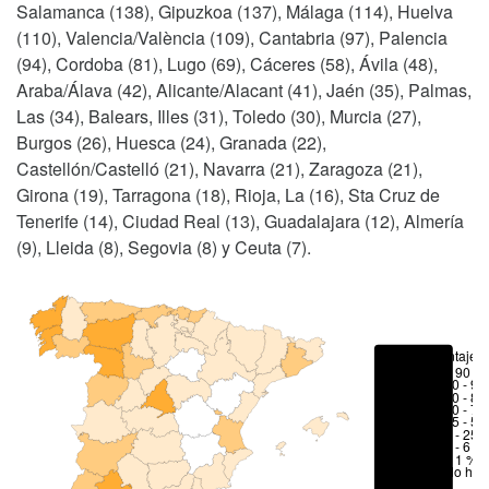
Salamanca (138), Gipuzkoa (137), Málaga (114), Huelva
(110), Valencia/València (109), Cantabria (97), Palencia
(94), Cordoba (81), Lugo (69), Cáceres (58), Ávila (48),
Araba/Álava (42), Alicante/Alacant (41), Jaén (35), Palmas,
Las (34), Balears, Illes (31), Toledo (30), Murcia (27),
Burgos (26), Huesca (24), Granada (22),
Castellón/Castelló (21), Navarra (21), Zaragoza (21),
Girona (19), Tarragona (18), Rioja, La (16), Sta Cruz de
Tenerife (14), Ciudad Real (13), Guadalajara (12), Almería
(9), Lleida (8), Segovia (8) y Ceuta (7).
Porcentajes
> 90 %
80 - 90
70 - 80
50 - 70
25 - 50
6 - 25 
1 - 6 %
< 1 %
No hay