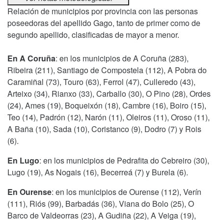
Relación de municipios por provincia con las personas
poseedoras del apellido Gago, tanto de primer como de
segundo apellido, clasificadas de mayor a menor.
En A Coruña
: en los municipios de A Coruña (283),
Ribeira (211), Santiago de Compostela (112), A Pobra do
Caramiñal (73), Touro (63), Ferrol (47), Culleredo (43),
Arteixo (34), Rianxo (33), Carballo (30), O Pino (28), Ordes
(24), Ames (19), Boqueixón (18), Cambre (16), Boiro (15),
Teo (14), Padrón (12), Narón (11), Oleiros (11), Oroso (11),
A Baña (10), Sada (10), Coristanco (9), Dodro (7) y Rois
(6).
En Lugo
: en los municipios de Pedrafita do Cebreiro (30),
Lugo (19), As Nogais (16), Becerreá (7) y Burela (6).
En Ourense
: en los municipios de Ourense (112), Verín
(111), Riós (99), Barbadás (36), Viana do Bolo (25), O
Barco de Valdeorras (23), A Gudiña (22), A Veiga (19),