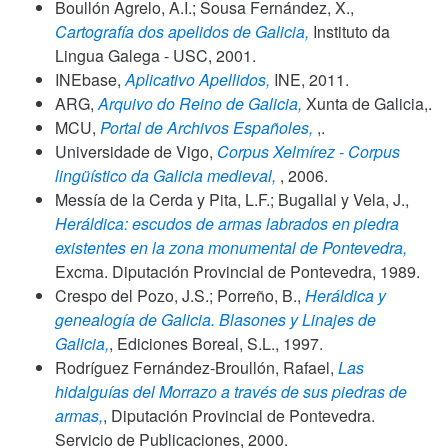
Boullón Agrelo, A.I.; Sousa Fernández, X.,
Cartografía dos apelidos de Galicia,
Instituto da
Lingua Galega - USC,
2001
.
INEbase,
Aplicativo Apellidos,
INE,
2011
.
ARG,
Arquivo do Reino de Galicia,
Xunta de Galicia,.
MCU,
Portal de Archivos Españoles,
,.
Universidade de Vigo,
Corpus Xelmírez - Corpus
lingüístico da Galicia medieval,
,
2006
.
Messía de la Cerda y Pita, L.F.; Bugallal y Vela, J.,
Heráldica: escudos de armas labrados en piedra
existentes en la zona monumental de Pontevedra,
Excma. Diputación Provincial de Pontevedra,
1989
.
Crespo del Pozo, J.S.; Porreño, B.,
Heráldica y
genealogía de Galicia. Blasones y Linajes de
Galicia,
, Ediciones Boreal, S.L.,
1997
.
Rodríguez Fernández-Broullón, Rafael,
Las
hidalguías del Morrazo a través de sus piedras de
armas,
, Diputación Provincial de Pontevedra.
Servicio de Publicaciones,
2000
.