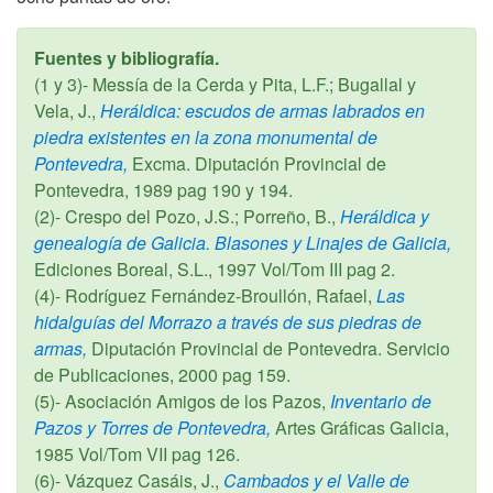
Fuentes y bibliografía.
(1 y 3)- Messía de la Cerda y Pita, L.F.; Bugallal y
Vela, J.,
Heráldica: escudos de armas labrados en
piedra existentes en la zona monumental de
Pontevedra,
Excma. Diputación Provincial de
Pontevedra,
1989
pag 190 y 194.
(2)- Crespo del Pozo, J.S.; Porreño, B.,
Heráldica y
genealogía de Galicia. Blasones y Linajes de Galicia,
Ediciones Boreal, S.L.,
1997
Vol/Tom III pag 2.
(4)- Rodríguez Fernández-Broullón, Rafael,
Las
hidalguías del Morrazo a través de sus piedras de
armas,
Diputación Provincial de Pontevedra. Servicio
de Publicaciones,
2000
pag 159.
(5)- Asociación Amigos de los Pazos,
Inventario de
Pazos y Torres de Pontevedra,
Artes Gráficas Galicia,
1985
Vol/Tom VII pag 126.
(6)- Vázquez Casáis, J.,
Cambados y el Valle de