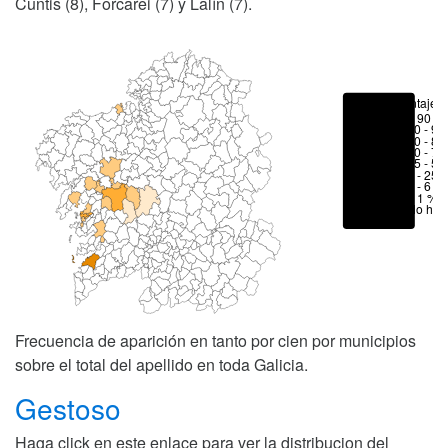
Cuntis (8), Forcarei (7) y Lalín (7).
Porcentajes
> 90 %
80 - 90
70 - 80
50 - 70
25 - 50
6 - 25 
1 - 6 %
< 1 %
No hay
Frecuencia de aparición en tanto por cien por municipios
sobre el total del apellido en toda Galicia.
Gestoso
Haga click en este enlace para ver la distribucion del