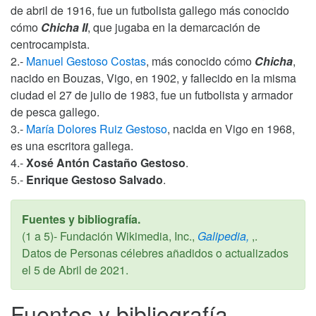
de abril de 1916, fue un futbolista gallego más conocido
cómo
Chicha II
, que jugaba en la demarcación de
centrocampista.
2.-
Manuel Gestoso Costas
, más conocido cómo
Chicha
,
nacido en Bouzas, Vigo, en 1902, y fallecido en la misma
ciudad el 27 de julio de 1983, fue un futbolista y armador
de pesca gallego.
3.-
María Dolores Ruiz Gestoso
, nacida en Vigo en 1968,
es una escritora gallega.
4.-
Xosé Antón Castaño Gestoso
.
5.-
Enrique Gestoso Salvado
.
Fuentes y bibliografía.
(1 a 5)- Fundación Wikimedia, Inc.,
Galipedia,
,.
Datos de Personas célebres añadidos o actualizados
el
5 de Abril de 2021
.
Fuentes y bibliografía