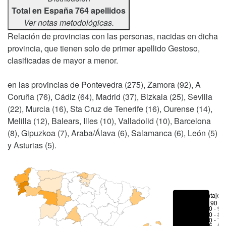
Total en España 764 apellidos
Ver notas metodológicas.
Relación de provincias con las personas, nacidas en dicha
provincia, que tienen solo de primer apellido Gestoso,
clasificadas de mayor a menor.
en las provincias de Pontevedra (275), Zamora (92), A
Coruña (76), Cádiz (64), Madrid (37), Bizkaia (25), Sevilla
(22), Murcia (16), Sta Cruz de Tenerife (16), Ourense (14),
Melilla (12), Balears, Illes (10), Valladolid (10), Barcelona
(8), Gipuzkoa (7), Araba/Álava (6), Salamanca (6), León (5)
y Asturias (5).
Porcentajes
> 90 %
80 - 90
70 - 80
50 - 70
25 - 50