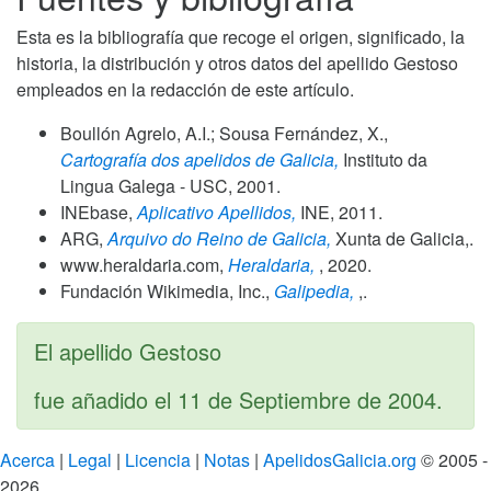
Esta es la bibliografía que recoge el origen, significado, la
historia, la distribución y otros datos del apellido Gestoso
empleados en la redacción de este artículo.
Boullón Agrelo, A.I.; Sousa Fernández, X.,
Cartografía dos apelidos de Galicia,
Instituto da
Lingua Galega - USC,
2001
.
INEbase,
Aplicativo Apellidos,
INE,
2011
.
ARG,
Arquivo do Reino de Galicia,
Xunta de Galicia,.
www.heraldaria.com,
Heraldaria,
,
2020
.
Fundación Wikimedia, Inc.,
Galipedia,
,.
El apellido Gestoso
fue añadido el
11 de Septiembre de 2004
.
Acerca
|
Legal
|
Licencia
|
Notas
|
ApelidosGalicia.org
© 2005 -
2026