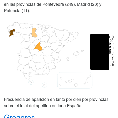
en las provincias de Pontevedra (249), Madrid (20) y
Palencia (11).
Porcentajes
> 90 %
80 - 90
70 - 80
50 - 70
25 - 50
6 - 25 
1 - 6 %
< 1 %
No hay
Frecuencia de aparición en tanto por cien por provincias
sobre el total del apellido en toda España.
Gregores