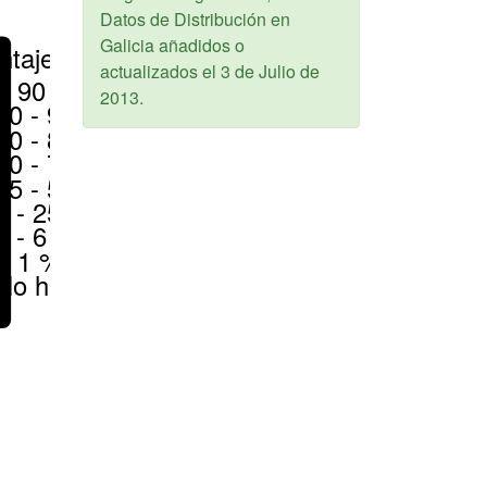
Datos de Distribución en
Galicia añadidos o
ntajes
actualizados el
3 de Julio de
> 90 %
2013
.
80 - 90 %
70 - 80 %
50 - 70 %
25 - 50 %
6 - 25 %
1 - 6 %
< 1 %
No hay