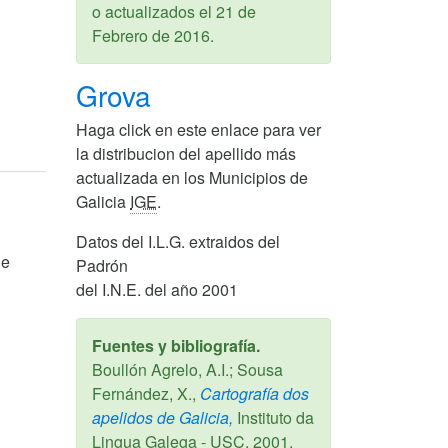
o actualizados el
21 de
Febrero de 2016
.
Grova
Haga click en este enlace para ver
la distribucion del apellido más
actualizada en los Municipios de
Galicia
IGE
.
Datos del I.L.G. extraidos del
de
Padrón
del I.N.E. del año 2001
Fuentes y bibliografía.
Boullón Agrelo, A.I.; Sousa
Fernández, X.,
Cartografía dos
apelidos de Galicia,
Instituto da
Lingua Galega - USC,
2001
.