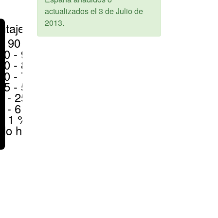
actualizados el
3 de Julio de
2013
.
ntajes
> 90 %
80 - 90 %
70 - 80 %
50 - 70 %
25 - 50 %
6 - 25 %
1 - 6 %
< 1 %
No hay