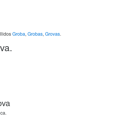
llidos
Groba
,
Grobas
,
Grovas
.
va.
ova
ica.