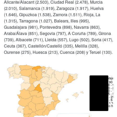
Alicante/Alacant (2.503), Ciudad Real (2.478), Murcia
(2.010), Salamanca (1.919), Zaragoza (1.917), Huelva
(1.646), Gipuzkoa (1.538), Zamora (1.511), Rioja, La
(1.315), Tarragona (1.027), Balears, Illes (995),
Guadalajara (981), Pontevedra (898), Navarra (863),
Araba/Álava (851), Segovia (797), A Coruña (789), Girona
(739), Albacete (711), Lleida (557), Lugo (502), Soria (417),
Ceuta (367), Castellón/Castelló (335), Melilla (328),
Ourense (275), Huesca (213), Cuenca (208) y Teruel (130).
Porcentajes
> 90 %
80 - 90
70 - 80
50 - 70
25 - 50
6 - 25 
1 - 6 %
< 1 %
No hay