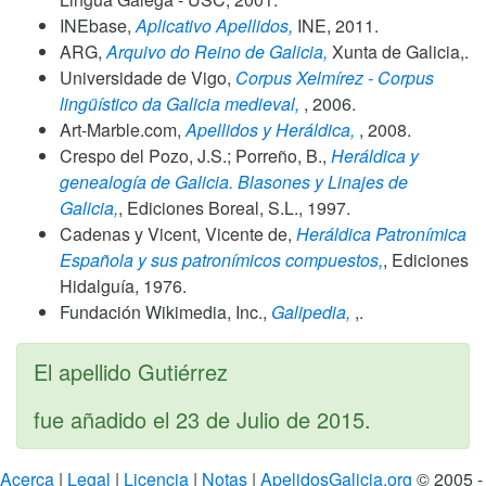
INEbase,
Aplicativo Apellidos,
INE,
2011
.
ARG,
Arquivo do Reino de Galicia,
Xunta de Galicia,.
Universidade de Vigo,
Corpus Xelmírez - Corpus
lingüístico da Galicia medieval,
,
2006
.
Art-Marble.com,
Apellidos y Heráldica,
,
2008
.
Crespo del Pozo, J.S.; Porreño, B.,
Heráldica y
genealogía de Galicia. Blasones y Linajes de
Galicia,
, Ediciones Boreal, S.L.,
1997
.
Cadenas y Vicent, Vicente de,
Heráldica Patronímica
Española y sus patronímicos compuestos,
, Ediciones
Hidalguía,
1976
.
Fundación Wikimedia, Inc.,
Galipedia,
,.
El apellido Gutiérrez
fue añadido el
23 de Julio de 2015
.
Acerca
|
Legal
|
Licencia
|
Notas
|
ApelidosGalicia.org
© 2005 -