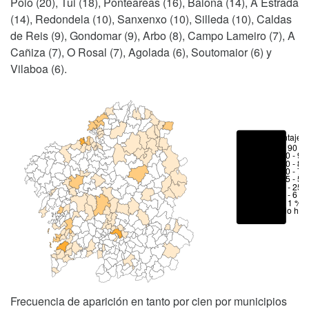
Poio (20), Tui (18), Ponteareas (16), Baiona (14), A Estrada
(14), Redondela (10), Sanxenxo (10), Silleda (10), Caldas
de Reis (9), Gondomar (9), Arbo (8), Campo Lameiro (7), A
Cañiza (7), O Rosal (7), Agolada (6), Soutomaior (6) y
Vilaboa (6).
Porcentajes
> 90 %
80 - 90
70 - 80
50 - 70
25 - 50
6 - 25 
1 - 6 %
< 1 %
No hay
Frecuencia de aparición en tanto por cien por municipios