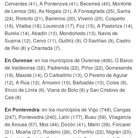
Cervantes (41), A Pontenova (41), Becerreá (40), Monforte
de Lemos (36), As Nogais (31), A Fonsagrada (25), Sarria
(24), Riotorto (21), Barreiros (20), Viveiro (20), Cospeito
(18), Vilalba (18), Lourenzá (17), Foz (15), A Pastoriza (14),
Burela (14), Abadín (13), Mondoñedo (13), Navia de
Suarna (12), Cervo (11), Guitiriz (9), O Saviñao (9), Castro
de Rei (8) y Chantada (7).
En Ourense
: en los municipios de Ourense (406), O Barco
de Valdeorras (32), Padrenda (22), Piñor (22), Gomesende
(19), Maside (14), O Carballiño (13), O Pereiro de Aguiar
(12), A Rúa (12), Amoeiro (10), Barbadás (10), Coles (9),
Xinzo de Limia (9), Viana do Bolo (9) y San Cristovo de
Cea (8).
En Pontevedra
: en los municipios de Vigo (749), Cangas
(247), Pontevedra (240), Lalín (177), Bueu (59), Vilagarcía
de Arousa (57), Mos (44), Dozón (41), Marín (39), Forcarei
(31), Moaña (27), Rodeiro (26), O Porriño (22), Nigrán (20),