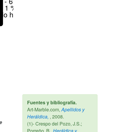
1 - 6 %
< 1 %
No hay
Fuentes y bibliografía.
Art-Marble.com,
Apellidos y
Heráldica,
,
2008
.
e
(1)- Crespo del Pozo, J.S.;
Porreño, B.,
Heráldica y