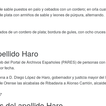
de sable puestos en palo y cebados con un cordero; en orla cua
e plata con armiños de sable y leones de púrpura, alternando.
bados de un cordero de plata; bordura de gules, con ocho cruces
ellido Haro
b del Portal de Archivos Españoles (PARES) de personas con 
or fecha.
dena a D. Diego López de Haro, gobernador y justicia mayor del
de Orense las alcabalas de Ribadavia a Alonso Carrión, alcaid
7
s del apellido Haro