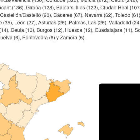
ant (136), Girona (128), Balears, Illes (122), Ciudad Real (107
Castellón/Castelló (90), Cáceres (67), Navarra (62), Toledo (61)
 (35), León (27), Asturias (26), Palmas, Las (26), Valladolid (24
z (14), Ceuta (13), Burgos (12), Huesca (12), Guadalajara (11), S
Huelva (6), Pontevedra (6) y Zamora (5).
Porce