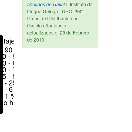
apelidos de Galicia,
Instituto da
Lingua Galega - USC,
2001
.
Datos de Distribución en
Galicia añadidos o
actualizados el
28 de Febrero
ntajes
de 2019
.
> 90 %
80 - 90 %
70 - 80 %
50 - 70 %
25 - 50 %
6 - 25 %
1 - 6 %
< 1 %
No hay