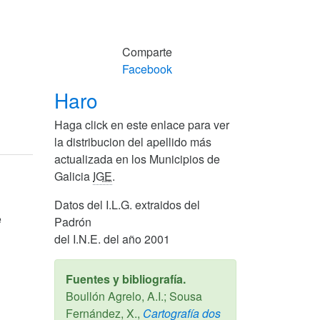
Comparte
Facebook
Haro
Haga click en este enlace para ver
la distribucion del apellido más
actualizada en los Municipios de
Galicia
IGE
.
Datos del I.L.G. extraidos del
e
Padrón
del I.N.E. del año 2001
Fuentes y bibliografía.
Boullón Agrelo, A.I.; Sousa
Fernández, X.,
Cartografía dos