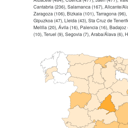
Cantabria (236), Salamanca (167), Alicante/Alac
Zaragoza (106), Bizkaia (101), Tarragona (96), 
Gipuzkoa (47), Lleida (43), Sta Cruz de Tenerife
Melilla (20), Ávila (16), Palencia (16), Badajo
(10), Teruel (9), Segovia (7), Araba/Álava (6), 