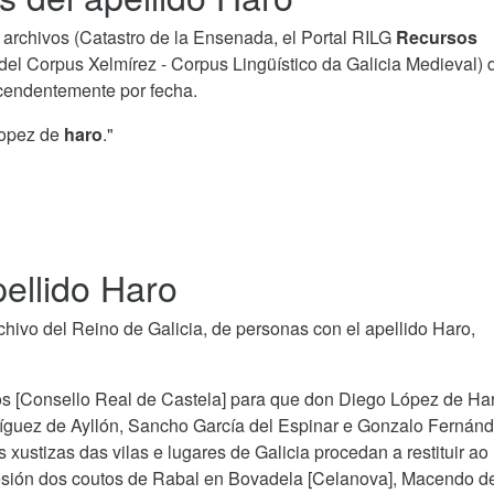
archivos (Catastro de la Ensenada, el Portal RILG
Recursos
del Corpus Xelmírez - Corpus Lingüístico da Galicia Medieval) 
scendentemente por fecha.
lopez de
haro
."
ellido Haro
ivo del Reino de Galicia, de personas con el apellido Haro,
cos [Consello Real de Castela] para que don Diego López de Ha
íguez de Ayllón, Sancho García del Espinar e Gonzalo Fernán
xustizas das vilas e lugares de Galicia procedan a restituir ao
sión dos coutos de Rabal en Bovadela [Celanova], Macendo d