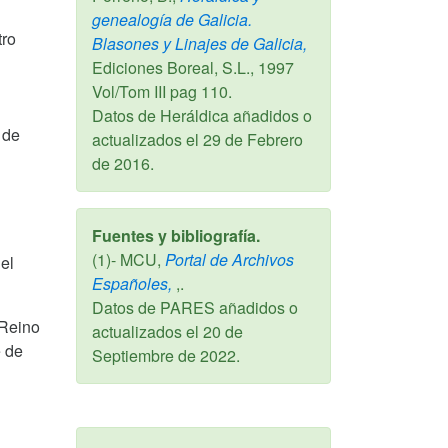
genealogía de Galicia.
tro
Blasones y Linajes de Galicia,
Ediciones Boreal, S.L.,
1997
Vol/Tom III pag 110.
Datos de Heráldica añadidos o
 de
actualizados el
29 de Febrero
de 2016
.
Fuentes y bibliografía.
(1)- MCU,
Portal de Archivos
el
Españoles,
,.
Datos de PARES añadidos o
 Reino
actualizados el
20 de
e de
Septiembre de 2022
.