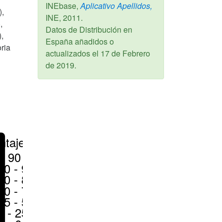
INEbase,
Aplicativo Apellidos,
),
INE,
2011
.
,
Datos de Distribución en
),
España añadidos o
oria
actualizados el
17 de Febrero
de 2019
.
ntajes
> 90 %
80 - 90 %
70 - 80 %
50 - 70 %
25 - 50 %
6 - 25 %