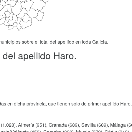
unicipios sobre el total del apellido en toda Galicia.
 del apellido Haro.
as en dicha provincia, que tienen solo de primer apellido Haro,
 (1.028), Almería (951), Granada (689), Sevilla (689), Málaga (6
ncia/València (450), Cordoba (320), Murcia (272), Cádiz (242),