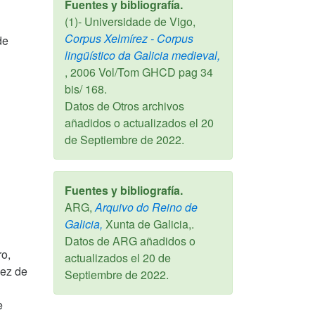
Fuentes y bibliografía.
(1)- Universidade de Vigo,
Corpus Xelmírez - Corpus
de
lingüístico da Galicia medieval,
,
2006
Vol/Tom GHCD pag 34
bis/ 168.
Datos de Otros archivos
añadidos o actualizados el
20
de Septiembre de 2022
.
Fuentes y bibliografía.
ARG,
Arquivo do Reino de
Galicia,
Xunta de Galicia,.
Datos de ARG añadidos o
ro,
actualizados el
20 de
dez de
Septiembre de 2022
.
e