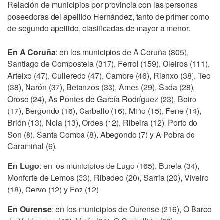
Relación de municipios por provincia con las personas
poseedoras del apellido Hernández, tanto de primer como
de segundo apellido, clasificadas de mayor a menor.
En A Coruña
: en los municipios de A Coruña (805),
Santiago de Compostela (317), Ferrol (159), Oleiros (111),
Arteixo (47), Culleredo (47), Cambre (46), Rianxo (38), Teo
(38), Narón (37), Betanzos (33), Ames (29), Sada (28),
Oroso (24), As Pontes de García Rodríguez (23), Boiro
(17), Bergondo (16), Carballo (16), Miño (15), Fene (14),
Brión (13), Noia (13), Ordes (12), Ribeira (12), Porto do
Son (8), Santa Comba (8), Abegondo (7) y A Pobra do
Caramiñal (6).
En Lugo
: en los municipios de Lugo (165), Burela (34),
Monforte de Lemos (33), Ribadeo (20), Sarria (20), Viveiro
(18), Cervo (12) y Foz (12).
En Ourense
: en los municipios de Ourense (216), O Barco