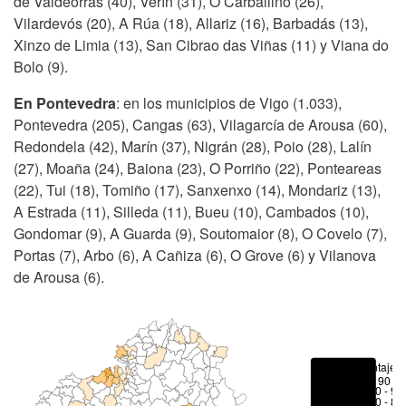
de Valdeorras (40), Verín (31), O Carballiño (26),
Vilardevós (20), A Rúa (18), Allariz (16), Barbadás (13),
Xinzo de Limia (13), San Cibrao das Viñas (11) y Viana do
Bolo (9).
En Pontevedra
: en los municipios de Vigo (1.033),
Pontevedra (205), Cangas (63), Vilagarcía de Arousa (60),
Redondela (42), Marín (37), Nigrán (28), Poio (28), Lalín
(27), Moaña (24), Baiona (23), O Porriño (22), Ponteareas
(22), Tui (18), Tomiño (17), Sanxenxo (14), Mondariz (13),
A Estrada (11), Silleda (11), Bueu (10), Cambados (10),
Gondomar (9), A Guarda (9), Soutomaior (8), O Covelo (7),
Portas (7), Arbo (6), A Cañiza (6), O Grove (6) y Vilanova
de Arousa (6).
Porcentajes
> 90 %
80 - 90
70 - 80