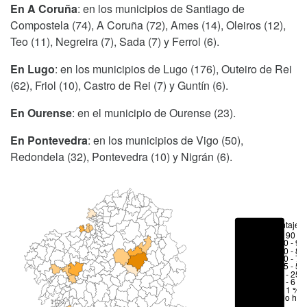
En A Coruña
: en los municipios de Santiago de
Compostela (74), A Coruña (72), Ames (14), Oleiros (12),
Teo (11), Negreira (7), Sada (7) y Ferrol (6).
En Lugo
: en los municipios de Lugo (176), Outeiro de Rei
(62), Friol (10), Castro de Rei (7) y Guntín (6).
En Ourense
: en el municipio de Ourense (23).
En Pontevedra
: en los municipios de Vigo (50),
Redondela (32), Pontevedra (10) y Nigrán (6).
Porcentajes
> 90 %
80 - 90
70 - 80
50 - 70
25 - 50
6 - 25 
1 - 6 %
< 1 %
No hay