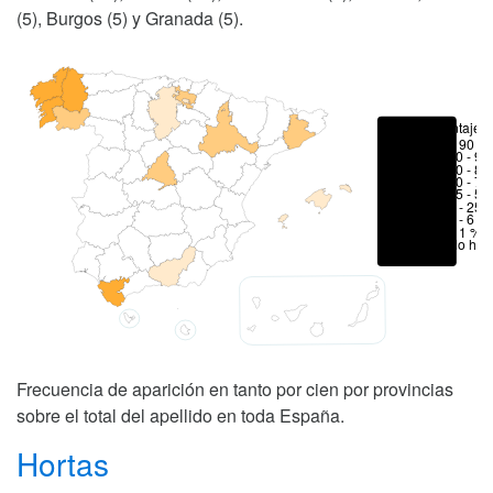
(5), Burgos (5) y Granada (5).
Porcentajes
> 90 %
80 - 90
70 - 80
50 - 70
25 - 50
6 - 25 
1 - 6 %
< 1 %
No hay
Frecuencia de aparición en tanto por cien por provincias
sobre el total del apellido en toda España.
Hortas