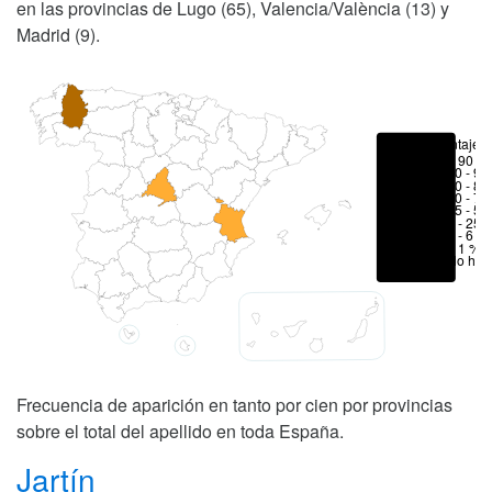
en las provincias de Lugo (65), Valencia/València (13) y
Madrid (9).
Porcentajes
> 90 %
80 - 90
70 - 80
50 - 70
25 - 50
6 - 25 
1 - 6 %
< 1 %
No hay
Frecuencia de aparición en tanto por cien por provincias
sobre el total del apellido en toda España.
Jartín