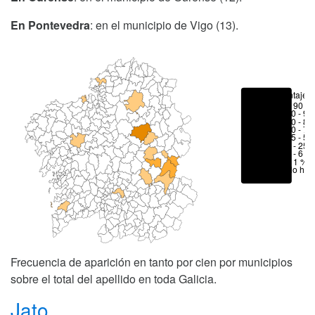
En Pontevedra
: en el municipio de Vigo (13).
Porcentajes
> 90 %
80 - 90
70 - 80
50 - 70
25 - 50
6 - 25 
1 - 6 %
< 1 %
No hay
Frecuencia de aparición en tanto por cien por municipios
sobre el total del apellido en toda Galicia.
Jato