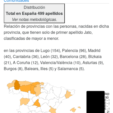
Comunidades
Distribución
Total en España 499 apellidos
Ver notas metodológicas.
Relación de provincias con las personas, nacidas en dicha
provincia, que tienen solo de primer apellido Jato,
clasificadas de mayor a menor.
en las provincias de Lugo (154), Palencia (96), Madrid
(40), Cantabria (36), León (32), Barcelona (28), Bizkaia
(21), A Coruña (12), Valencia/València (10), Asturias (9),
Burgos (8), Balears, Illes (5) y Salamanca (5).
Porcentajes
> 90 %
80 - 90
70 - 80
50 - 70
25 - 50
6 - 25 