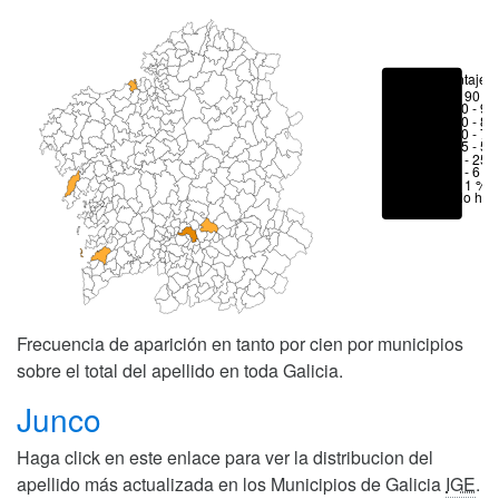
Porcentajes
> 90 %
80 - 90
70 - 80
50 - 70
25 - 50
6 - 25 
1 - 6 %
< 1 %
No hay
Frecuencia de aparición en tanto por cien por municipios
sobre el total del apellido en toda Galicia.
Junco
Haga click en este enlace para ver la distribucion del
apellido más actualizada en los Municipios de Galicia
IGE
.