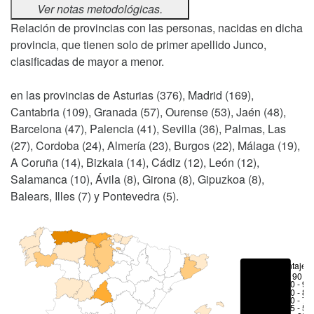
Ver notas metodológicas.
Relación de provincias con las personas, nacidas en dicha
provincia, que tienen solo de primer apellido Junco,
clasificadas de mayor a menor.
en las provincias de Asturias (376), Madrid (169),
Cantabria (109), Granada (57), Ourense (53), Jaén (48),
Barcelona (47), Palencia (41), Sevilla (36), Palmas, Las
(27), Cordoba (24), Almería (23), Burgos (22), Málaga (19),
A Coruña (14), Bizkaia (14), Cádiz (12), León (12),
Salamanca (10), Ávila (8), Girona (8), Gipuzkoa (8),
Balears, Illes (7) y Pontevedra (5).
Porcentajes
> 90 %
80 - 90
70 - 80
50 - 70
25 - 50