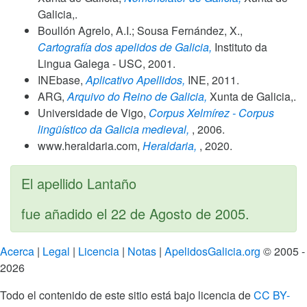
Galicia,.
Boullón Agrelo, A.I.; Sousa Fernández, X.,
Cartografía dos apelidos de Galicia,
Instituto da
Lingua Galega - USC,
2001
.
INEbase,
Aplicativo Apellidos,
INE,
2011
.
ARG,
Arquivo do Reino de Galicia,
Xunta de Galicia,.
Universidade de Vigo,
Corpus Xelmírez - Corpus
lingüístico da Galicia medieval,
,
2006
.
www.heraldaria.com,
Heraldaria,
,
2020
.
El apellido Lantaño
fue añadido el
22 de Agosto de 2005
.
Acerca
|
Legal
|
Licencia
|
Notas
|
ApelidosGalicia.org
© 2005 -
2026
Todo el contenido de este sitio está bajo licencia de
CC BY-