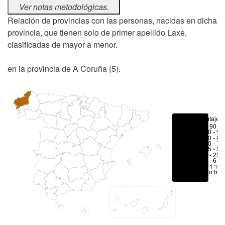
Ver notas metodológicas.
Relación de provincias con las personas, nacidas en dicha
provincia, que tienen solo de primer apellido Laxe,
clasificadas de mayor a menor.
en la provincia de A Coruña (5).
Porcentajes
> 90 %
80 - 90
70 - 80
50 - 70
25 - 50
6 - 25 
1 - 6 %
< 1 %
No hay