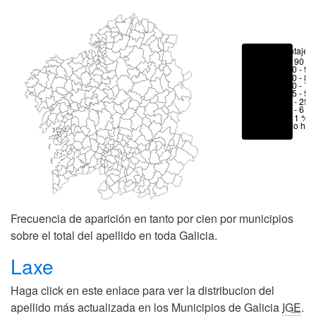
Porcentajes
> 90 %
80 - 90
70 - 80
50 - 70
25 - 50
6 - 25 
1 - 6 %
< 1 %
No hay
Frecuencia de aparición en tanto por cien por municipios
sobre el total del apellido en toda Galicia.
Laxe
Haga click en este enlace para ver la distribucion del
apellido más actualizada en los Municipios de Galicia
IGE
.