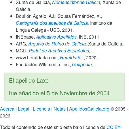
Xunta de Galicia,
Nomenclátor de Galicia,
Xunta de
Galicia,.
Boullón Agrelo, A.I.; Sousa Fernández, X.,
Cartografía dos apelidos de Galicia,
Instituto da
Lingua Galega - USC,
2001
.
INEbase,
Aplicativo Apellidos,
INE,
2011
.
ARG,
Arquivo do Reino de Galicia,
Xunta de Galicia,.
MCU,
Portal de Archivos Españoles,
,.
www.heraldaria.com,
Heraldaria,
,
2020
.
Fundación Wikimedia, Inc.,
Galipedia,
,.
El apellido Laxe
fue añadido el
5 de Noviembre de 2004
.
Acerca
|
Legal
|
Licencia
|
Notas
|
ApelidosGalicia.org
© 2005 -
2026
Todo el contenido de este sitio está bajo licencia de
CC BY-