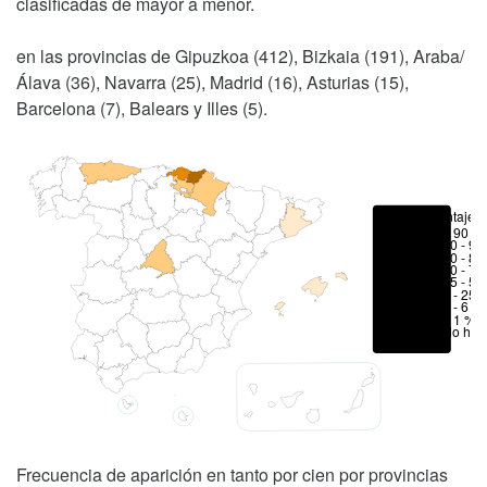
clasificadas de mayor a menor.
en las provincias de Gipuzkoa (412), Bizkaia (191), Araba/
Álava (36), Navarra (25), Madrid (16), Asturias (15),
Barcelona (7), Balears y Illes (5).
Porcentajes
> 90 %
80 - 90
70 - 80
50 - 70
25 - 50
6 - 25 
1 - 6 %
< 1 %
No hay
Frecuencia de aparición en tanto por cien por provincias