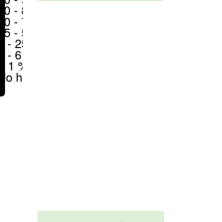
70 - 80 %
50 - 70 %
25 - 50 %
6 - 25 %
1 - 6 %
< 1 %
No hay