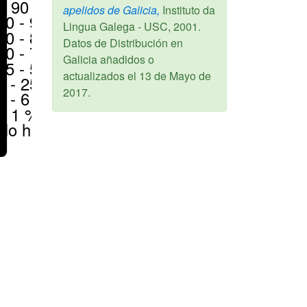
> 90 %
apelidos de Galicia,
Instituto da
80 - 90 %
Lingua Galega - USC,
2001
.
70 - 80 %
Datos de Distribución en
50 - 70 %
Galicia añadidos o
25 - 50 %
actualizados el
13 de Mayo de
6 - 25 %
2017
.
1 - 6 %
< 1 %
No hay