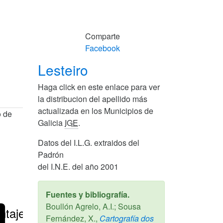
Comparte
Facebook
Lesteiro
Haga click en este enlace para ver
la distribucion del apellido más
actualizada en los Municipios de
o de
Galicia
IGE
.
Datos del I.L.G. extraidos del
Padrón
del I.N.E. del año 2001
Fuentes y bibliografía.
Boullón Agrelo, A.I.; Sousa
ntajes
Fernández, X.,
Cartografía dos