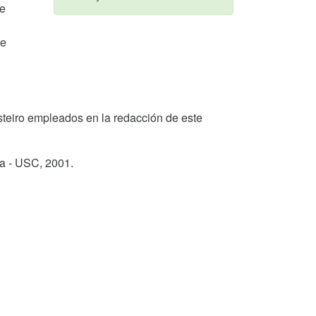
de
de
 Lesteiro empleados en la redacción de este
ga - USC,
2001
.