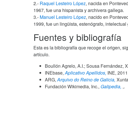
2.-
Raquel Lesteiro López
, nacida en Pontevedr
1967, fue una hispanista y archivera gallega.
3.-
Manuel Lesteiro López
, nacido en Ponteved
1999, fue un lingüista, estenógrafo, intelectual
Fuentes y bibliografía
Esta es la bibliografía que recoge el origen, si
artículo.
Boullón Agrelo, A.I.; Sousa Fernández, X
INEbase,
Aplicativo Apellidos,
INE,
2011
ARG,
Arquivo do Reino de Galicia,
Xunta 
Fundación Wikimedia, Inc.,
Galipedia,
,.