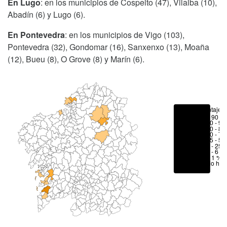
En Lugo
: en los municipios de Cospeito (47), Vilalba (10),
Abadín (6) y Lugo (6).
En Pontevedra
: en los municipios de Vigo (103),
Pontevedra (32), Gondomar (16), Sanxenxo (13), Moaña
(12), Bueu (8), O Grove (8) y Marín (6).
Porcentajes
> 90 %
80 - 90
70 - 80
50 - 70
25 - 50
6 - 25 
1 - 6 %
< 1 %
No hay