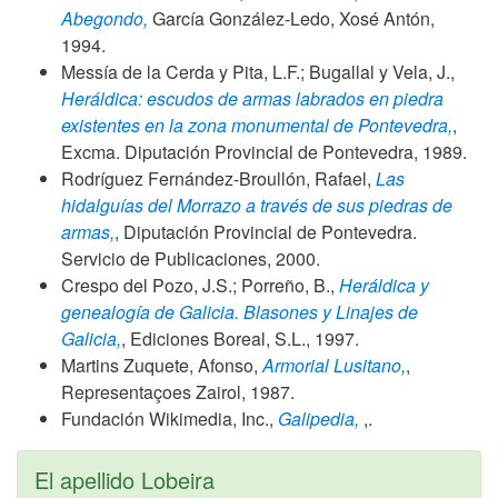
Abegondo,
García González-Ledo, Xosé Antón,
1994
.
Messía de la Cerda y Pita, L.F.; Bugallal y Vela, J.,
Heráldica: escudos de armas labrados en piedra
existentes en la zona monumental de Pontevedra,
,
Excma. Diputación Provincial de Pontevedra,
1989
.
Rodríguez Fernández-Broullón, Rafael,
Las
hidalguías del Morrazo a través de sus piedras de
armas,
, Diputación Provincial de Pontevedra.
Servicio de Publicaciones,
2000
.
Crespo del Pozo, J.S.; Porreño, B.,
Heráldica y
genealogía de Galicia. Blasones y Linajes de
Galicia,
, Ediciones Boreal, S.L.,
1997
.
Martins Zuquete, Afonso,
Armorial Lusitano,
,
Representaçoes Zairol,
1987
.
Fundación Wikimedia, Inc.,
Galipedia,
,.
El apellido Lobeira