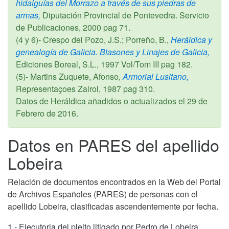
hidalguías del Morrazo a través de sus piedras de
armas,
Diputación Provincial de Pontevedra. Servicio
de Publicaciones,
2000
pag 71.
(4 y 6)- Crespo del Pozo, J.S.; Porreño, B.,
Heráldica y
genealogía de Galicia. Blasones y Linajes de Galicia,
Ediciones Boreal, S.L.,
1997
Vol/Tom III pag 182.
(5)- Martins Zuquete, Afonso,
Armorial Lusitano,
Representaçoes Zairol,
1987
pag 310.
Datos de Heráldica añadidos o actualizados el
29 de
Febrero de 2016
.
Datos en PARES del apellido
Lobeira
Relación de documentos encontrados en la Web del Portal
de Archivos Españoles (PARES) de personas con el
apellido Lobeira, clasificadas ascendentemente por fecha.
1.- Ejecutoria del pleito litigado por Pedro de Lobeira,