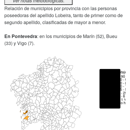
Ver notas metodológicas.
Relación de municipios por provincia con las personas
poseedoras del apellido Lobeira, tanto de primer como de
segundo apellido, clasificadas de mayor a menor.
En Pontevedra
: en los municipios de Marín (52), Bueu
(33) y Vigo (7).
Porcentajes
> 90 %
80 - 90
70 - 80
50 - 70
25 - 50
6 - 25 
1 - 6 %
< 1 %
No hay