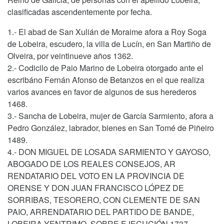
clasificadas ascendentemente por fecha.
1.- El abad de San Xulián de Moraime afora a Roy Soga
de Lobeira, escudero, la villa de Lucín, en San Martiño de
Olveira, por veintinueve años 1362.
2.- Codicilo de Paio Marino de Lobeira otorgado ante el
escribáno Fernán Afonso de Betanzos en el que realiza
varios avances en favor de algunos de sus herederos
1468.
3.- Sancha de Lobeira, mujer de García Sarmiento, afora a
Pedro González, labrador, bienes en San Tomé de Piñeiro
1489.
4.- DON MIGUEL DE LOSADA SARMIENTO Y GAYOSO,
ABOGADO DE LOS REALES CONSEJOS, AR
RENDATARIO DEL VOTO EN LA PROVINCIA DE
ORENSE Y DON JUAN FRANCISCO LÓPEZ DE
SORRIBAS, TESORERO, CON CLEMENTE DE SAN
PAIO, ARRENDATARIO DEL PARTIDO DE BANDE,
LOBEIRA YENTRIMO, SOBRE EJECUCIÓN 1737.