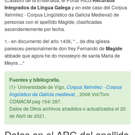
(Catastro de la Ensenada, el Portal RILG
Recursos
Integrados da Lingua Galega
y en este caso del Corpus
Xelmírez - Corpus Lingüístico da Galicia Medieval) de
personas con el apellido Magide, clasificadas
ascendentemente por fecha.
1.- en documento del año 1436, "... da dita iglesia
paresceu personalmente don frey Fernando de
Magide
abbade que agora he do moosteyro de santa Maria de
Meyra ..."
Fuentes y bibliografía.
(1)- Universidade de Vigo,
Corpus Xelmírez - Corpus
lingüístico da Galicia medieval,
,
2006
Vol/Tom
CDMACM pag 154/ 287.
Datos de Otros archivos añadidos o actualizados el
20
de Abril de 2021
.
Datos en el ARG del apellido