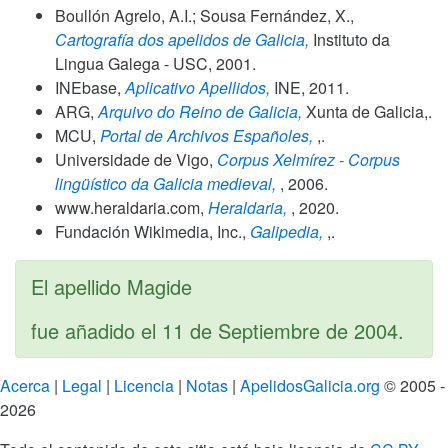
Boullón Agrelo, A.I.; Sousa Fernández, X.,
Cartografía dos apelidos de Galicia,
Instituto da
Lingua Galega - USC,
2001
.
INEbase,
Aplicativo Apellidos,
INE,
2011
.
ARG,
Arquivo do Reino de Galicia,
Xunta de Galicia,.
MCU,
Portal de Archivos Españoles,
,.
Universidade de Vigo,
Corpus Xelmírez - Corpus
lingüístico da Galicia medieval,
,
2006
.
www.heraldaria.com,
Heraldaria,
,
2020
.
Fundación Wikimedia, Inc.,
Galipedia,
,.
El apellido Magide
fue añadido el
11 de Septiembre de 2004
.
Acerca
|
Legal
|
Licencia
|
Notas
|
ApelidosGalicia.org
© 2005 -
2026