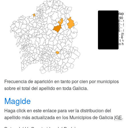
Porcentajes
> 90 %
80 - 90
70 - 80
50 - 70
25 - 50
6 - 25 
1 - 6 %
< 1 %
No hay
Frecuencia de aparición en tanto por cien por municipios
sobre el total del apellido en toda Galicia.
Magide
Haga click en este enlace para ver la distribucion del
apellido más actualizada en los Municipios de Galicia
IGE
.