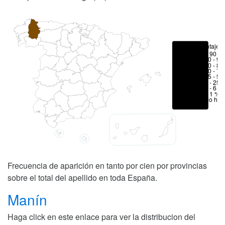
Porcentajes
> 90 %
80 - 90
70 - 80
50 - 70
25 - 50
6 - 25 
1 - 6 %
< 1 %
No hay
Frecuencia de aparición en tanto por cien por provincias
sobre el total del apellido en toda España.
Manín
Haga click en este enlace para ver la distribucion del