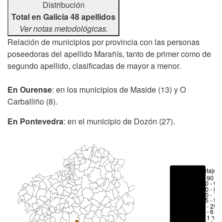
Distribución
Total en Galicia 48 apellidos
Ver notas metodológicas.
Relación de municipios por provincia con las personas
poseedoras del apellido Marañís, tanto de primer como de
segundo apellido, clasificadas de mayor a menor.
En Ourense
: en los municipios de Maside (13) y O
Carballiño (8).
En Pontevedra
: en el municipio de Dozón (27).
Porcentajes
> 90 %
80 - 90
70 - 80
50 - 70
25 - 50
6 - 25 
1 - 6 %
< 1 %