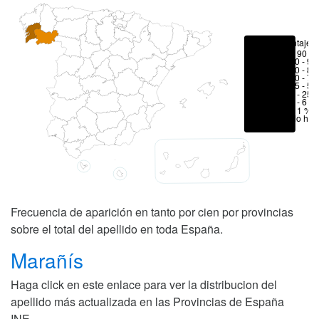
Porcentajes
> 90 %
80 - 90
70 - 80
50 - 70
25 - 50
6 - 25 
1 - 6 %
< 1 %
No hay
Frecuencia de aparición en tanto por cien por provincias
sobre el total del apellido en toda España.
Marañís
Haga click en este enlace para ver la distribucion del
apellido más actualizada en las Provincias de España
INE
.