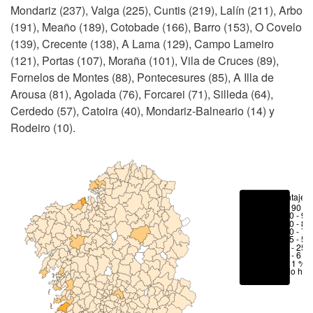
Mondariz (237), Valga (225), Cuntis (219), Lalín (211), Arbo
(191), Meaño (189), Cotobade (166), Barro (153), O Covelo
(139), Crecente (138), A Lama (129), Campo Lameiro
(121), Portas (107), Moraña (101), Vila de Cruces (89),
Fornelos de Montes (88), Pontecesures (85), A Illa de
Arousa (81), Agolada (76), Forcarei (71), Silleda (64),
Cerdedo (57), Catoira (40), Mondariz-Balneario (14) y
Rodeiro (10).
Porcentajes
> 90 %
80 - 90
70 - 80
50 - 70
25 - 50
6 - 25 
1 - 6 %
< 1 %
No hay