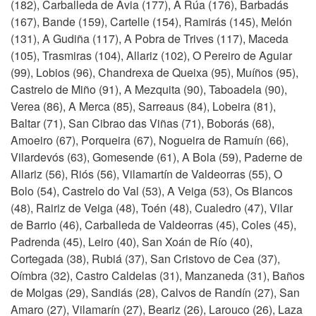
(182), Carballeda de Avia (177), A Rúa (176), Barbadás
(167), Bande (159), Cartelle (154), Ramirás (145), Melón
(131), A Gudiña (117), A Pobra de Trives (117), Maceda
(105), Trasmiras (104), Allariz (102), O Pereiro de Aguiar
(99), Lobios (96), Chandrexa de Queixa (95), Muíños (95),
Castrelo de Miño (91), A Mezquita (90), Taboadela (90),
Verea (86), A Merca (85), Sarreaus (84), Lobeira (81),
Baltar (71), San Cibrao das Viñas (71), Boborás (68),
Amoeiro (67), Porqueira (67), Nogueira de Ramuín (66),
Vilardevós (63), Gomesende (61), A Bola (59), Paderne de
Allariz (56), Riós (56), Vilamartín de Valdeorras (55), O
Bolo (54), Castrelo do Val (53), A Veiga (53), Os Blancos
(48), Rairiz de Veiga (48), Toén (48), Cualedro (47), Vilar
de Barrio (46), Carballeda de Valdeorras (45), Coles (45),
Padrenda (45), Leiro (40), San Xoán de Río (40),
Cortegada (38), Rubiá (37), San Cristovo de Cea (37),
Oímbra (32), Castro Caldelas (31), Manzaneda (31), Baños
de Molgas (29), Sandiás (28), Calvos de Randín (27), San
Amaro (27), Vilamarín (27), Beariz (26), Larouco (26), Laza