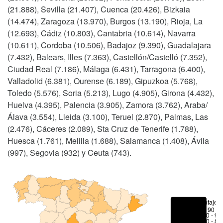
(21.888), Sevilla (21.407), Cuenca (20.426), Bizkaia
(14.474), Zaragoza (13.970), Burgos (13.190), Rioja, La
(12.693), Cádiz (10.803), Cantabria (10.614), Navarra
(10.611), Cordoba (10.506), Badajoz (9.390), Guadalajara
(7.432), Balears, Illes (7.363), Castellón/Castelló (7.352),
Ciudad Real (7.186), Málaga (6.431), Tarragona (6.400),
Valladolid (6.381), Ourense (6.189), Gipuzkoa (5.768),
Toledo (5.576), Soria (5.213), Lugo (4.905), Girona (4.432),
Huelva (4.395), Palencia (3.905), Zamora (3.762), Araba/
Álava (3.554), Lleida (3.100), Teruel (2.870), Palmas, Las
(2.476), Cáceres (2.089), Sta Cruz de Tenerife (1.788),
Huesca (1.761), Melilla (1.688), Salamanca (1.408), Ávila
(997), Segovia (932) y Ceuta (743).
Porcentajes
> 90 %
80 - 90
70 - 80