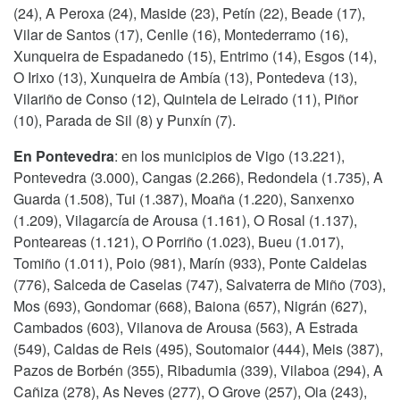
(24), A Peroxa (24), Maside (23), Petín (22), Beade (17),
Vilar de Santos (17), Cenlle (16), Montederramo (16),
Xunqueira de Espadanedo (15), Entrimo (14), Esgos (14),
O Irixo (13), Xunqueira de Ambía (13), Pontedeva (13),
Vilariño de Conso (12), Quintela de Leirado (11), Piñor
(10), Parada de Sil (8) y Punxín (7).
En Pontevedra
: en los municipios de Vigo (13.221),
Pontevedra (3.000), Cangas (2.266), Redondela (1.735), A
Guarda (1.508), Tui (1.387), Moaña (1.220), Sanxenxo
(1.209), Vilagarcía de Arousa (1.161), O Rosal (1.137),
Ponteareas (1.121), O Porriño (1.023), Bueu (1.017),
Tomiño (1.011), Poio (981), Marín (933), Ponte Caldelas
(776), Salceda de Caselas (747), Salvaterra de Miño (703),
Mos (693), Gondomar (668), Baiona (657), Nigrán (627),
Cambados (603), Vilanova de Arousa (563), A Estrada
(549), Caldas de Reis (495), Soutomaior (444), Meis (387),
Pazos de Borbén (355), Ribadumia (339), Vilaboa (294), A
Cañiza (278), As Neves (277), O Grove (257), Oia (243),