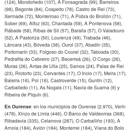
(124), Mondoñedo (107), A Fonsagrada (99), Barreiros
(98), Begonte (84), Cospeito (78), Castro de Rei (73),
Xermade (72), Monterroso (71), A Pobra do Brollón (71),
Sober (69), Alfoz (63), Chantada (59), A Pontenova (58),
Rábade (58), Ribas de Sil (57), Baralla (57), O Valadouro
(52), A Pastoriza (50), Lourenzá (49), Trabada (46),
Láncara (43), Bóveda (38), Ourol (37), Abadín (35),
Portomarín (33), Folgoso do Courel (32), Taboada (30),
Pedrafita do Cebreiro (27), Becerreá (26), O Corgo (26),
Muras (26), Antas de Ulla (25), Samos (24), Palas de Rei
(23), Riotorto (23), Cervantes (17), O Incio (17), Meira (17),
Baleira (16), Pol (16), Castroverde (15), Guntín (12),
Carballedo (11), As Nogais (11), Navia de Suarna (9) y
Ribeira de Piquín (6).
En Ourense
: en los municipios de Ourense (2.970), Verín
(478), Xinzo de Limia (446), O Barco de Valdeorras (368),
Ribadavia (335), Celanova (287), O Carballiño (193), A
Arnoia (184), Avión (184), Monterrei (184), Viana do Bolo