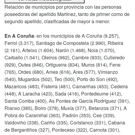
Relación de municipios por provincia con las personas
poseedoras del apellido Martínez, tanto de primer como de
segundo apellido, clasificadas de mayor a menor.
En A Coruña
: en los municipios de A Coruña (9.257),
Ferrol (3.317), Santiago de Compostela (2.990), Ribeira
(2.161), Arteixo (1.604), Narón (1.468), Noia (1.070),
Carballo (1.041), Oleiros (962), Cambre (933), Culleredo
(929), Outes (846), Ortigueira (834), Muros (814), Fene
(765), Ordes (680), Ames (616), Ares (577), Vimianzo
(540), Mugardos (502), Teo (500), Porto do Son (492),
Mazaricos (483), Fisterra (481), Camariñas (453), Cedeira
(448), A Laracha (423), Sada (416), Pontedeume (412),
Santa Comba (400), As Pontes de García Rodríguez (391),
Rianxo (385), Boiro (378), Muxía (377), Betanzos (371), A
Pobra do Caramiñal (363), Padrón (353), Cee (339),
Valdoviño (338), Cariño (335), Coristanco (331), Cabana
de Bergantiños (327), Ponteceso (322), Carnota (301),