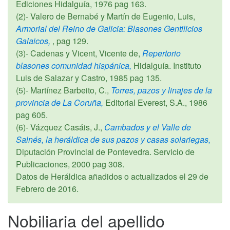
Ediciones Hidalguía,
1976
pag 163.
(2)- Valero de Bernabé y Martín de Eugenio, Luis,
Armorial del Reino de Galicia: Blasones Gentilicios
Galaicos,
, pag 129.
(3)- Cadenas y Vicent, Vicente de,
Repertorio
blasones comunidad hispánica,
Hidalguía. Instituto
Luis de Salazar y Castro,
1985
pag 135.
(5)- Martínez Barbeito, C.,
Torres, pazos y linajes de la
provincia de La Coruña,
Editorial Everest, S.A.,
1986
pag 605.
(6)- Vázquez Casáis, J.,
Cambados y el Valle de
Salnés, la heráldica de sus pazos y casas solariegas,
Diputación Provincial de Pontevedra. Servicio de
Publicaciones,
2000
pag 308.
Datos de Heráldica añadidos o actualizados el
29 de
Febrero de 2016
.
Nobiliaria del apellido