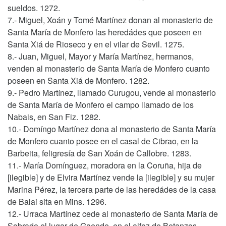
sueldos. 1272.
7.- Miguel, Xoán y Tomé Martínez donan al monasterio de
Santa María de Monfero las heredádes que poseen en
Santa Xiá de Rioseco y en el vilar de Sevil. 1275.
8.- Juan, Miguel, Mayor y María Martínez, hermanos,
venden al monasterio de Santa María de Monfero cuanto
poseen en Santa Xiá de Monfero. 1282.
9.- Pedro Martínez, llamado Curugou, vende al monasterio
de Santa María de Monfero el campo llamado de los
Nabais, en San Fiz. 1282.
10.- Domíngo Martínez dona al monasterio de Santa María
de Monfero cuanto posee en el casal de Cibrao, en la
Barbeita, feligresía de San Xoán de Callobre. 1283.
11.- María Domínguez, moradora en la Coruña, hija de
[ilegible] y de Elvira Martínez vende la [ilegible] y su mujer
Marina Pérez, la tercera parte de las heredádes de la casa
de Balai sita en Mins. 1296.
12.- Urraca Martínez cede al monasterio de Santa María de
Sobrado el lugar de Gaende, en el alfoz de Betanzos.