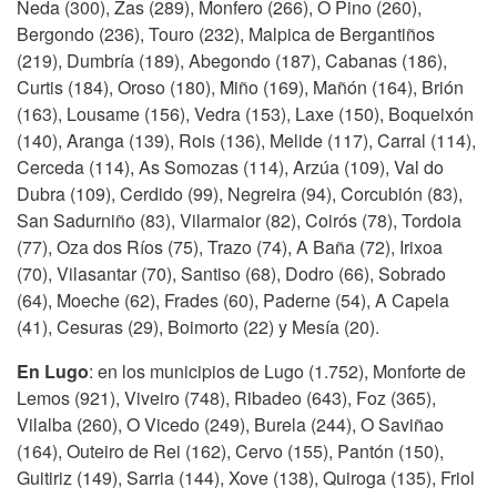
Neda (300), Zas (289), Monfero (266), O Pino (260),
Bergondo (236), Touro (232), Malpica de Bergantiños
(219), Dumbría (189), Abegondo (187), Cabanas (186),
Curtis (184), Oroso (180), Miño (169), Mañón (164), Brión
(163), Lousame (156), Vedra (153), Laxe (150), Boqueixón
(140), Aranga (139), Rois (136), Melide (117), Carral (114),
Cerceda (114), As Somozas (114), Arzúa (109), Val do
Dubra (109), Cerdido (99), Negreira (94), Corcubión (83),
San Sadurniño (83), Vilarmaior (82), Coirós (78), Tordoia
(77), Oza dos Ríos (75), Trazo (74), A Baña (72), Irixoa
(70), Vilasantar (70), Santiso (68), Dodro (66), Sobrado
(64), Moeche (62), Frades (60), Paderne (54), A Capela
(41), Cesuras (29), Boimorto (22) y Mesía (20).
En Lugo
: en los municipios de Lugo (1.752), Monforte de
Lemos (921), Viveiro (748), Ribadeo (643), Foz (365),
Vilalba (260), O Vicedo (249), Burela (244), O Saviñao
(164), Outeiro de Rei (162), Cervo (155), Pantón (150),
Guitiriz (149), Sarria (144), Xove (138), Quiroga (135), Friol