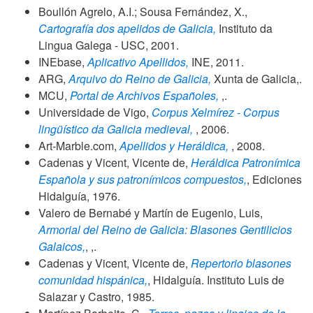
Boullón Agrelo, A.I.; Sousa Fernández, X.,
Cartografía dos apelidos de Galicia,
Instituto da
Lingua Galega - USC,
2001
.
INEbase,
Aplicativo Apellidos,
INE,
2011
.
ARG,
Arquivo do Reino de Galicia,
Xunta de Galicia,.
MCU,
Portal de Archivos Españoles,
,.
Universidade de Vigo,
Corpus Xelmírez - Corpus
lingüístico da Galicia medieval,
,
2006
.
Art-Marble.com,
Apellidos y Heráldica,
,
2008
.
Cadenas y Vicent, Vicente de,
Heráldica Patronímica
Española y sus patronímicos compuestos,
, Ediciones
Hidalguía,
1976
.
Valero de Bernabé y Martín de Eugenio, Luis,
Armorial del Reino de Galicia: Blasones Gentilicios
Galaicos,
, ,.
Cadenas y Vicent, Vicente de,
Repertorio blasones
comunidad hispánica,
, Hidalguía. Instituto Luis de
Salazar y Castro,
1985
.