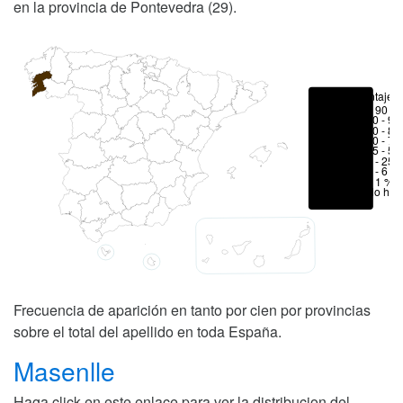
en la provincia de Pontevedra (29).
Porcentajes
> 90 %
80 - 90
70 - 80
50 - 70
25 - 50
6 - 25 
1 - 6 %
< 1 %
No hay
Frecuencia de aparición en tanto por cien por provincias
sobre el total del apellido en toda España.
Masenlle
Haga click en este enlace para ver la distribucion del