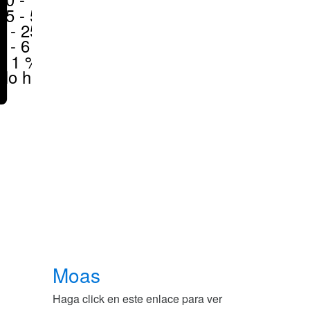
25 - 50 %
6 - 25 %
1 - 6 %
< 1 %
No hay
Moas
Haga click en este enlace para ver