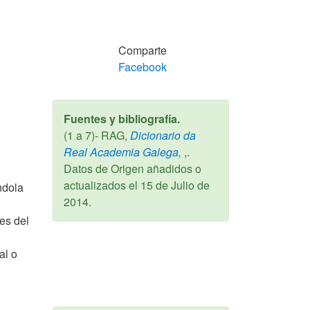
Comparte
Facebook
Fuentes y bibliografía.
(1 a 7)- RAG,
Dicionario da
Real Academia Galega,
,.
Datos de Origen añadidos o
actualizados el
15 de Julio de
ndola
2014
.
es del
al o