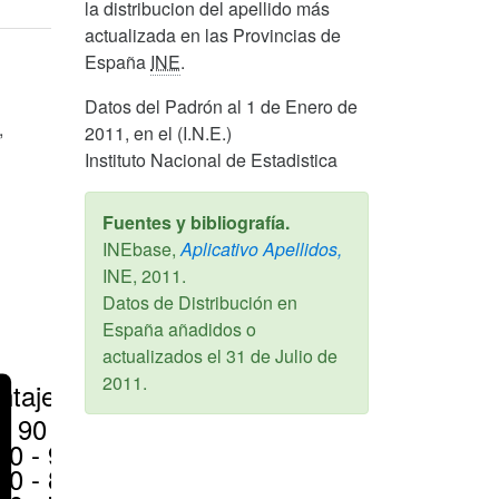
la distribucion del apellido más
actualizada en las Provincias de
España
INE
.
Datos del Padrón al 1 de Enero de
,
2011, en el (I.N.E.)
Instituto Nacional de Estadistica
Fuentes y bibliografía.
INEbase,
Aplicativo Apellidos,
INE,
2011
.
Datos de Distribución en
España añadidos o
actualizados el
31 de Julio de
2011
.
ntajes
> 90 %
80 - 90 %
70 - 80 %