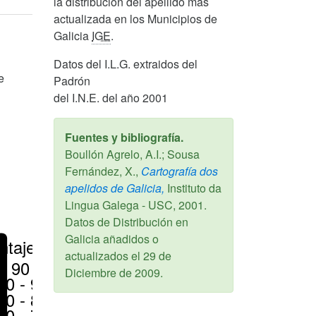
la distribucion del apellido más
actualizada en los Municipios de
Galicia
IGE
.
Datos del I.L.G. extraidos del
e
Padrón
del I.N.E. del año 2001
Fuentes y bibliografía.
Boullón Agrelo, A.I.; Sousa
Fernández, X.,
Cartografía dos
apelidos de Galicia,
Instituto da
Lingua Galega - USC,
2001
.
Datos de Distribución en
Galicia añadidos o
ntajes
actualizados el
29 de
> 90 %
Diciembre de 2009
.
80 - 90 %
70 - 80 %
50 - 70 %