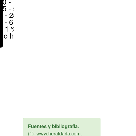
50 - 70 %
25 - 50 %
6 - 25 %
1 - 6 %
< 1 %
No hay
Fuentes y bibliografía.
(1)- www.heraldaria.com,