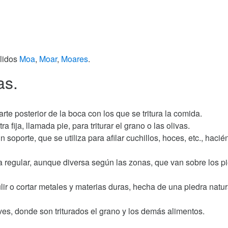
llidos
Moa
,
Moar
,
Moares
.
as.
rte posterior de la boca con los que se tritura la comida.
a fija, llamada pie, para triturar el grano o las olivas.
soporte, que se utiliza para afilar cuchillos, hoces, etc., hacié
a regular, aunque diversa según las zonas, que van sobre los pi
ulir o cortar metales y materias duras, hecha de una piedra natur
ves, donde son triturados el grano y los demás alimentos.