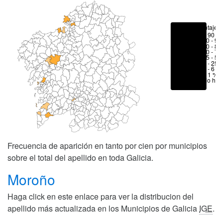
Porcentajes
> 90 %
80 - 90
70 - 80
50 - 70
25 - 50
6 - 25 
1 - 6 %
< 1 %
No hay
Frecuencia de aparición en tanto por cien por municipios
sobre el total del apellido en toda Galicia.
Moroño
Haga click en este enlace para ver la distribucion del
apellido más actualizada en los Municipios de Galicia
IGE
.