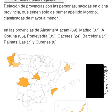
Relación de provincias con las personas, nacidas en dicha
provincia, que tienen solo de primer apellido Moroño,
clasificadas de mayor a menor.
en las provincias de Alicante/Alacant (39), Madrid (37), A
Coruña (35), Pontevedra (35), Cáceres (24), Barcelona (7),
Palmas, Las (7) y Ourense (6).
Porcentajes
> 90 %
80 - 90
70 - 80
50 - 70
25 - 50
6 - 25 
1 - 6 %
< 1 %
No hay