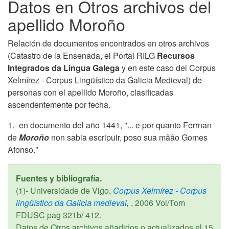
Datos en Otros archivos del
apellido Moroño
Relación de documentos encontrados en otros archivos
(Catastro de la Ensenada, el Portal RILG
Recursos
Integrados da Lingua Galega
y en este caso del Corpus
Xelmírez - Corpus Lingüístico da Galicia Medieval) de
personas con el apellido Moroño, clasificadas
ascendentemente por fecha.
1.- en documento del año 1441, "... e por quanto Ferrnan
de
Moroño
non sabia escripuir, poso sua mââo Gomes
Afonso."
Fuentes y bibliografía.
(1)- Universidade de Vigo,
Corpus Xelmírez - Corpus
lingüístico da Galicia medieval,
,
2006
Vol/Tom
FDUSC pag 321b/ 412.
Datos de Otros archivos añadidos o actualizados el
15