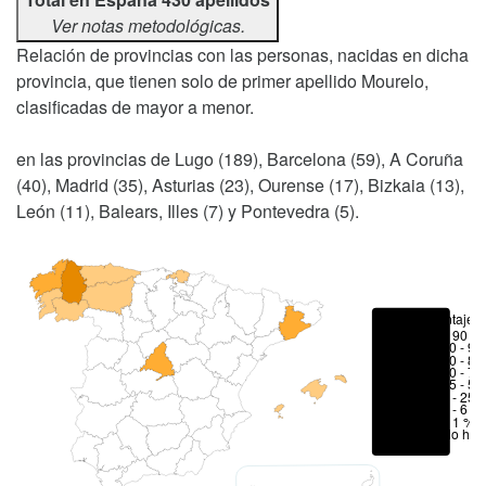
Ver notas metodológicas.
Relación de provincias con las personas, nacidas en dicha
provincia, que tienen solo de primer apellido Mourelo,
clasificadas de mayor a menor.
en las provincias de Lugo (189), Barcelona (59), A Coruña
(40), Madrid (35), Asturias (23), Ourense (17), Bizkaia (13),
León (11), Balears, Illes (7) y Pontevedra (5).
Porcentajes
> 90 %
80 - 90
70 - 80
50 - 70
25 - 50
6 - 25 
1 - 6 %
< 1 %
No hay