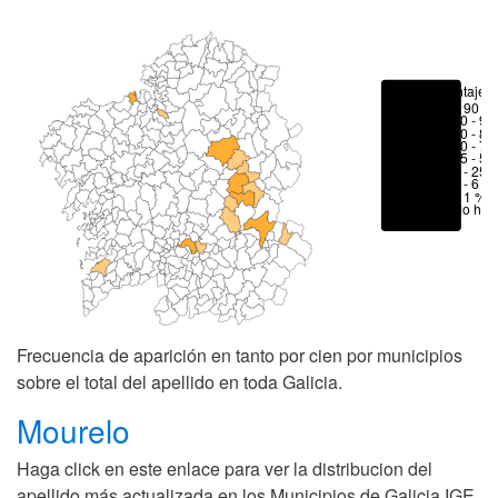
Porcentajes
> 90 %
80 - 90
70 - 80
50 - 70
25 - 50
6 - 25 
1 - 6 %
< 1 %
No hay
Frecuencia de aparición en tanto por cien por municipios
sobre el total del apellido en toda Galicia.
Mourelo
Haga click en este enlace para ver la distribucion del
apellido más actualizada en los Municipios de Galicia
IGE
.