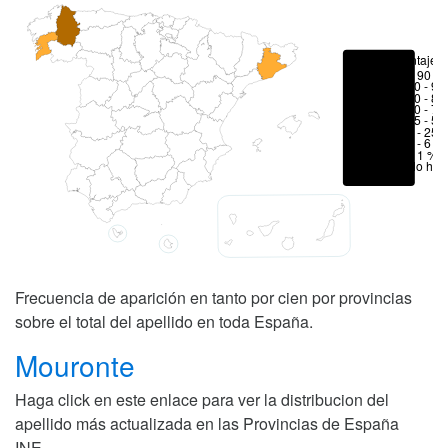
Porcentajes
> 90 %
80 - 90
70 - 80
50 - 70
25 - 50
6 - 25 
1 - 6 %
< 1 %
No hay
Frecuencia de aparición en tanto por cien por provincias
sobre el total del apellido en toda España.
Mouronte
Haga click en este enlace para ver la distribucion del
apellido más actualizada en las Provincias de España
INE
.