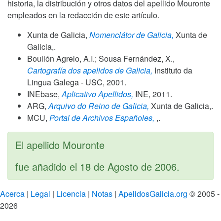
historia, la distribución y otros datos del apellido Mouronte
empleados en la redacción de este artículo.
Xunta de Galicia,
Nomenclátor de Galicia,
Xunta de
Galicia,.
Boullón Agrelo, A.I.; Sousa Fernández, X.,
Cartografía dos apelidos de Galicia,
Instituto da
Lingua Galega - USC,
2001
.
INEbase,
Aplicativo Apellidos,
INE,
2011
.
ARG,
Arquivo do Reino de Galicia,
Xunta de Galicia,.
MCU,
Portal de Archivos Españoles,
,.
El apellido Mouronte
fue añadido el
18 de Agosto de 2006
.
Acerca
|
Legal
|
Licencia
|
Notas
|
ApelidosGalicia.org
© 2005 -
2026