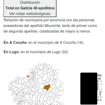
Distribución
Total en Galicia 48 apellidos
Ver notas metodológicas.
Relación de municipios por provincia con las personas
poseedoras del apellido Mouronte, tanto de primer como
de segundo apellido, clasificadas de mayor a menor.
En A Coruña
: en el municipio de A Coruña (16).
En Lugo
: en el municipio de Lugo (32).
Porcentajes
> 90 %
80 - 90
70 - 80
50 - 70
25 - 50
6 - 25 
1 - 6 %
< 1 %
No hay