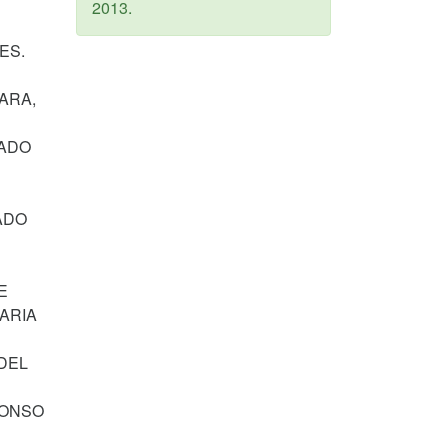
2013
.
ES.
ZARA,
IADO
ADO
E
ARIA
DEL
LONSO