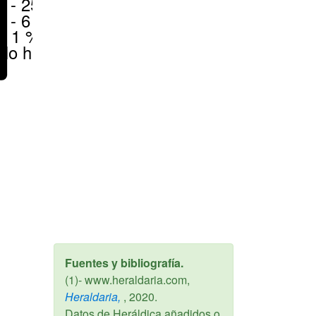
6 - 25 %
1 - 6 %
< 1 %
No hay
Fuentes y bibliografía.
(1)- www.heraldaria.com,
Heraldaria,
,
2020
.
Datos de Heráldica añadidos o