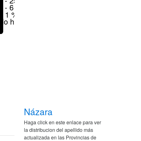
6 - 25 %
1 - 6 %
< 1 %
No hay
Názara
Haga click en este enlace para ver
la distribucion del apellido más
actualizada en las Provincias de