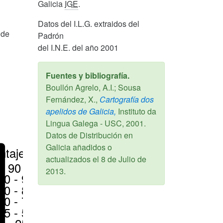
Galicia
IGE
.
Datos del I.L.G. extraidos del
 de
Padrón
del I.N.E. del año 2001
Fuentes y bibliografía.
Boullón Agrelo, A.I.; Sousa
Fernández, X.,
Cartografía dos
apelidos de Galicia,
Instituto da
Lingua Galega - USC,
2001
.
Datos de Distribución en
Galicia añadidos o
ntajes
actualizados el
8 de Julio de
> 90 %
2013
.
80 - 90 %
70 - 80 %
50 - 70 %
25 - 50 %