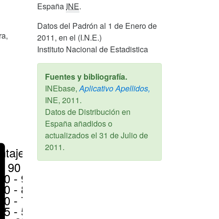
España
INE
.
Datos del Padrón al 1 de Enero de
ra,
2011, en el (I.N.E.)
Instituto Nacional de Estadistica
Fuentes y bibliografía.
INEbase,
Aplicativo Apellidos,
INE,
2011
.
Datos de Distribución en
España añadidos o
actualizados el
31 de Julio de
2011
.
ntajes
> 90 %
80 - 90 %
70 - 80 %
50 - 70 %
25 - 50 %