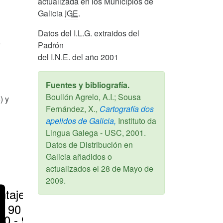
actualizada en los Municipios de
Galicia
IGE
.
Datos del I.L.G. extraidos del
e
Padrón
del I.N.E. del año 2001
Fuentes y bibliografía.
Boullón Agrelo, A.I.; Sousa
) y
Fernández, X.,
Cartografía dos
apelidos de Galicia,
Instituto da
Lingua Galega - USC,
2001
.
Datos de Distribución en
Galicia añadidos o
actualizados el
28 de Mayo de
2009
.
ntajes
> 90 %
80 - 90 %