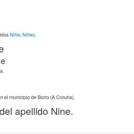
lidos
Niñe
,
Niñez
.
e
ne
a.
n el municipio de Boiro (A Coruña).
del apellido Nine.