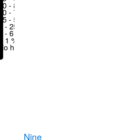
70 - 80 %
50 - 70 %
25 - 50 %
6 - 25 %
1 - 6 %
< 1 %
No hay
Nine