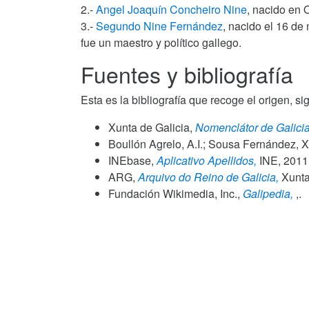
2.-
Angel Joaquín Concheiro Nine
, nacido en 
3.-
Segundo Nine Fernández
, nacido el 16 de
fue un maestro y político gallego.
Fuentes y bibliografía
Esta es la bibliografía que recoge el origen, si
Xunta de Galicia,
Nomenclátor de Galicia
Boullón Agrelo, A.I.; Sousa Fernández, X
INEbase,
Aplicativo Apellidos,
INE,
2011
ARG,
Arquivo do Reino de Galicia,
Xunta 
Fundación Wikimedia, Inc.,
Galipedia,
,.