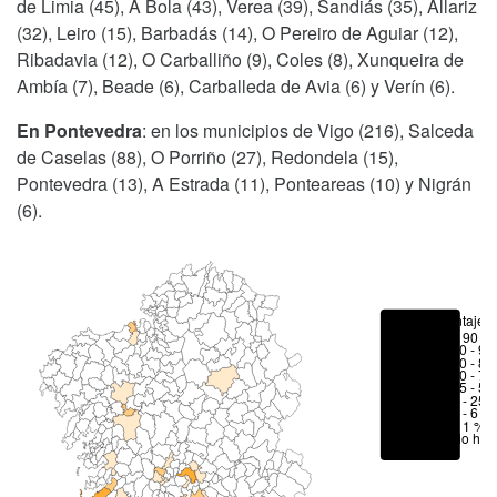
de Limia (45), A Bola (43), Verea (39), Sandiás (35), Allariz
(32), Leiro (15), Barbadás (14), O Pereiro de Aguiar (12),
Ribadavia (12), O Carballiño (9), Coles (8), Xunqueira de
Ambía (7), Beade (6), Carballeda de Avia (6) y Verín (6).
En Pontevedra
: en los municipios de Vigo (216), Salceda
de Caselas (88), O Porriño (27), Redondela (15),
Pontevedra (13), A Estrada (11), Ponteareas (10) y Nigrán
(6).
Porcentajes
> 90 %
80 - 90
70 - 80
50 - 70
25 - 50
6 - 25 
1 - 6 %
< 1 %
No hay