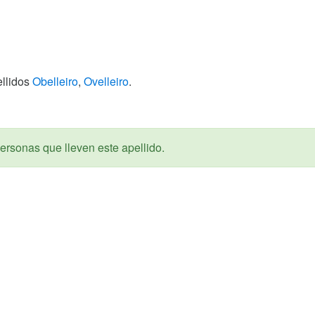
ellidos
Obelleiro
,
Ovelleiro
.
ersonas que lleven este apellido.