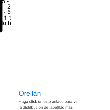
25 - 50 %
6 - 25 %
1 - 6 %
< 1 %
No hay
Orellán
Haga click en este enlace para ver
la distribucion del apellido más