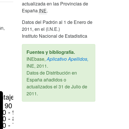
actualizada en las Provincias de
España
INE
.
Datos del Padrón al 1 de Enero de
án,
2011, en el (I.N.E.)
Instituto Nacional de Estadistica
Fuentes y bibliografía.
INEbase,
Aplicativo Apellidos,
INE,
2011
.
Datos de Distribución en
España añadidos o
actualizados el
31 de Julio de
2011
.
ntajes
> 90 %
80 - 90 %
70 - 80 %
50 - 70 %