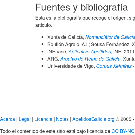
Fuentes y bibliografía
Esta es la bibliografía que recoge el origen, si
artículo.
Xunta de Galicia,
Nomenclátor de Galicia
Boullón Agrelo, A.I.; Sousa Fernández, X
INEbase,
Aplicativo Apellidos,
INE,
2011
ARG,
Arquivo do Reino de Galicia,
Xunta 
Universidade de Vigo,
Corpus Xelmírez - 
Acerca
|
Legal
|
Licencia
|
Notas
|
ApelidosGalicia.org
© 2005 -
Todo el contenido de este sitio está bajo licencia de
CC BY-NC-