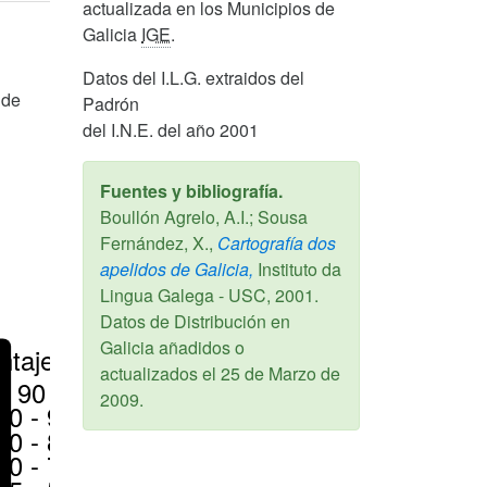
actualizada en los Municipios de
Galicia
IGE
.
Datos del I.L.G. extraidos del
 de
Padrón
del I.N.E. del año 2001
Fuentes y bibliografía.
Boullón Agrelo, A.I.; Sousa
Fernández, X.,
Cartografía dos
apelidos de Galicia,
Instituto da
Lingua Galega - USC,
2001
.
Datos de Distribución en
Galicia añadidos o
ntajes
actualizados el
25 de Marzo de
> 90 %
2009
.
80 - 90 %
70 - 80 %
50 - 70 %