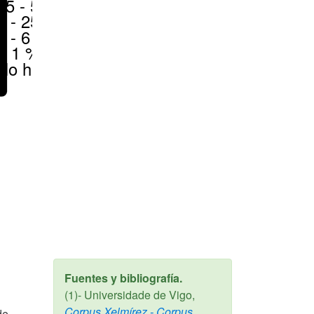
25 - 50 %
6 - 25 %
1 - 6 %
< 1 %
No hay
Fuentes y bibliografía.
(1)- Universidade de Vigo,
Corpus Xelmírez - Corpus
de