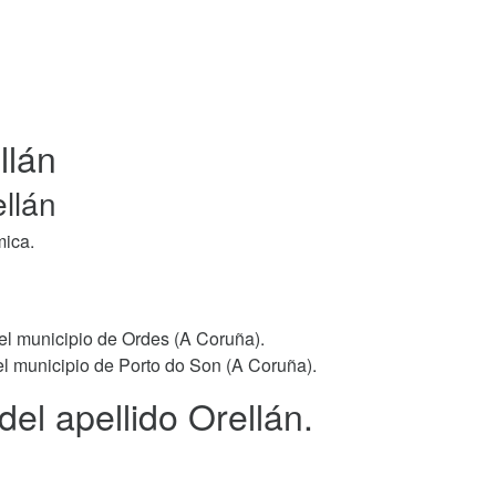
llán
ellán
mica.
 el municipio de Ordes (A Coruña).
el municipio de Porto do Son (A Coruña).
del apellido Orellán.